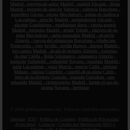
Madrid - torrejón-de-ardoz
Madrid - madrid
Alicante - dénia
Madrid - pozuelo-de-alarcón
Valencia - valencia
Barcelona -
granollers
Girona - girona
Illes-balears - palma-de-mallorca
Las-palmas - arrecife
Madrid - majadahonda
Alicante -
alicante
Guadalajara - guadalajara
álava - vitoria-gasteiz
Madrid - móstoles
Madrid - getafe
Toledo - talavera-de-la-
reina
Illes-balears - santa-margalida
Madrid - alcorcón
Almería - cuevas-del-almanzora
Barcelona - viladecans
Pontevedra - vigo
Sevilla - sevilla
Burgos - burgos
Madrid -
tres-cantos
Madrid - alcalá-de-henares
Almería - roquetas-
de-mar
Lleida - lleida
Salamanca - salamanca
Almería -
garrucha
Valladolid - valladolid
Navarra - barañain
Madrid -
parla
Las-palmas - yaiza
Murcia - murcia
Cádiz - ubrique
Málaga - málaga
Castellón - castelló-de-la-plana
Cádiz -
jerez-de-la-frontera
Granada - granada
Gipuzkoa - san-
sebastián
Madrid - ciempozuelos
Madrid - fuente-el-saz-de-
jarama
Navarra - berriozar
© 2026 postresperuanos.net. Todos los derechos reservados.
Sitemap
|
RSS
|
Política de Cookies
|
Política de Privacidad
|
Aviso legal
|
Contacto
|
Creado por 0lemiswebs SEO y
Diseño web
|
Libro sobre Cabañuelas