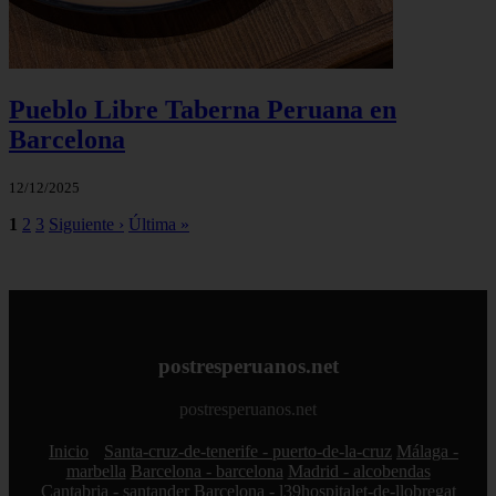
Pueblo Libre Taberna Peruana en
Barcelona
12/12/2025
1
2
3
Siguiente ›
Última »
postresperuanos.net
postresperuanos.net
Inicio
Santa-cruz-de-tenerife - puerto-de-la-cruz
Málaga -
marbella
Barcelona - barcelona
Madrid - alcobendas
Cantabria - santander
Barcelona - l39hospitalet-de-llobregat