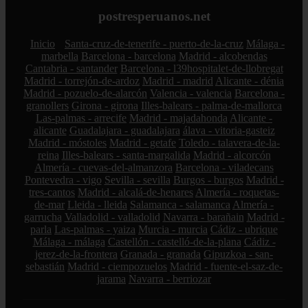
postresperuanos.net
Inicio
Santa-cruz-de-tenerife - puerto-de-la-cruz
Málaga -
marbella
Barcelona - barcelona
Madrid - alcobendas
Cantabria - santander
Barcelona - l39hospitalet-de-llobregat
Madrid - torrejón-de-ardoz
Madrid - madrid
Alicante - dénia
Madrid - pozuelo-de-alarcón
Valencia - valencia
Barcelona -
granollers
Girona - girona
Illes-balears - palma-de-mallorca
Las-palmas - arrecife
Madrid - majadahonda
Alicante -
alicante
Guadalajara - guadalajara
álava - vitoria-gasteiz
Madrid - móstoles
Madrid - getafe
Toledo - talavera-de-la-
reina
Illes-balears - santa-margalida
Madrid - alcorcón
Almería - cuevas-del-almanzora
Barcelona - viladecans
Pontevedra - vigo
Sevilla - sevilla
Burgos - burgos
Madrid -
tres-cantos
Madrid - alcalá-de-henares
Almería - roquetas-
de-mar
Lleida - lleida
Salamanca - salamanca
Almería -
garrucha
Valladolid - valladolid
Navarra - barañain
Madrid -
parla
Las-palmas - yaiza
Murcia - murcia
Cádiz - ubrique
Málaga - málaga
Castellón - castelló-de-la-plana
Cádiz -
jerez-de-la-frontera
Granada - granada
Gipuzkoa - san-
sebastián
Madrid - ciempozuelos
Madrid - fuente-el-saz-de-
jarama
Navarra - berriozar