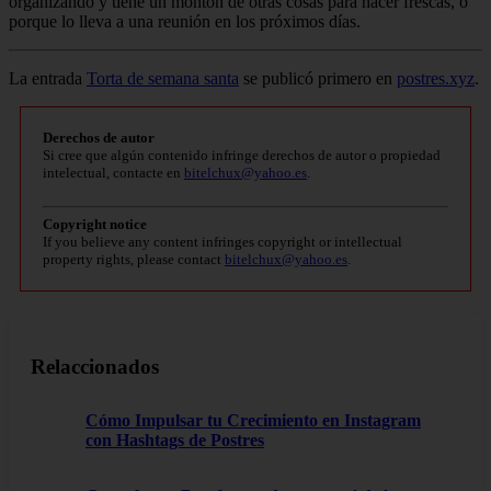
organizando y tiene un montón de otras cosas para hacer frescas, o
porque lo lleva a una reunión en los próximos días.
La entrada
Torta de semana santa
se publicó primero en
postres.xyz
.
Derechos de autor
Si cree que algún contenido infringe derechos de autor o propiedad
intelectual, contacte en
bitelchux@yahoo.es
.
Copyright notice
If you believe any content infringes copyright or intellectual
property rights, please contact
bitelchux@yahoo.es
.
Relaccionados
Cómo Impulsar tu Crecimiento en Instagram
con Hashtags de Postres