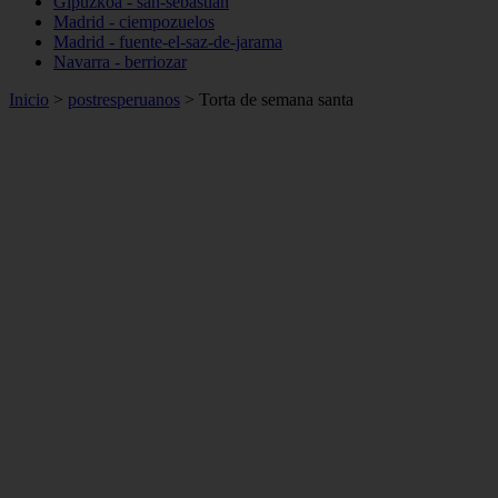
Gipuzkoa - san-sebastián
Madrid - ciempozuelos
Madrid - fuente-el-saz-de-jarama
Navarra - berriozar
Inicio
>
postresperuanos
>
Torta de semana santa