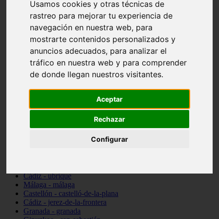
Usamos cookies y otras técnicas de
Toledo - talavera-de-la-reina
rastreo para mejorar tu experiencia de
Illes-balears - santa-margalida
Madrid - alcorcón
navegación en nuestra web, para
Almería - cuevas-del-almanzora
mostrarte contenidos personalizados y
Barcelona - viladecans
anuncios adecuados, para analizar el
Pontevedra - vigo
Sevilla - sevilla
tráfico en nuestra web y para comprender
Burgos - burgos
de donde llegan nuestros visitantes.
Madrid - tres-cantos
Madrid - alcalá-de-henares
Almería - roquetas-de-mar
Aceptar
Lleida - lleida
Salamanca - salamanca
Rechazar
Almería - garrucha
Valladolid - valladolid
Configurar
Navarra - barañain
Madrid - parla
Las-palmas - yaiza
Murcia - murcia
Cádiz - ubrique
Málaga - málaga
Castellón - castelló-de-la-plana
Cádiz - jerez-de-la-frontera
Granada - granada