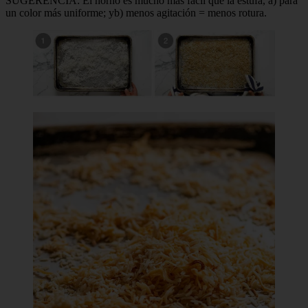
SUGERENCIA: El horno es mucho más fácil que la estufa, a) para
un color más uniforme; yb) menos agitación = menos rotura.