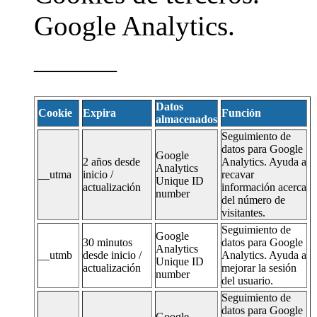
Google Analytics.
———
Datos
Cookie
Expira
Función
almacenados
Seguimiento de
datos para Google
Google
2 años desde
Analytics. Ayuda a
Analytics
__utma
inicio /
recavar
Unique ID
actualización
información acerca
number
del número de
visitantes.
Seguimiento de
Google
30 minutos
datos para Google
Analytics
__utmb
desde inicio /
Analytics. Ayuda a
Unique ID
actualización
mejorar la sesión
number
del usuario.
Seguimiento de
datos para Google
Google