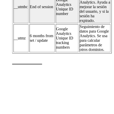
Analytics. Ayuda a
Analytics
__utmbc
End of session
mejorar la sesión
Unique ID
del usuario, y si la
number
sesión ha
expirado.
Seguimiento de
Google
datos para Google
Analytics
6 months from
Analytics. Se usa
__utmz
Unique ID
set / update
para calcular
tracking
parámetros de
numbers
otros dominios.
———