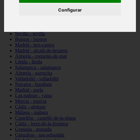
Illes-balears - santa-margalida
Configurar
Madrid - alcorcón
Almería - cuevas-del-almanzora
Barcelona - viladecans
Pontevedra - vigo
Sevilla - sevilla
Burgos - burgos
Madrid - tres-cantos
Madrid - alcalá-de-henares
Almería - roquetas-de-mar
Lleida - lleida
Salamanca - salamanca
Almería - garrucha
Valladolid - valladolid
Navarra - barañain
Madrid - parla
Las-palmas - yaiza
Murcia - murcia
Cádiz - ubrique
Málaga - málaga
Castellón - castelló-de-la-plana
Cádiz - jerez-de-la-frontera
Granada - granada
Gipuzkoa - san-sebastián