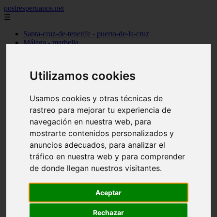
postresperuanos.net
☰
Santa-cruz-de-tenerife - puerto-de-la-cruz
Málaga - marbella
Barcelona - barcelona
Madrid - alcobendas
Cantabria - santander
Utilizamos cookies
Barcelona - l39hospitalet-de-llobregat
Madrid - torrejón-de-ardoz
Madrid - madrid
Usamos cookies y otras técnicas de
Alicante - dénia
rastreo para mejorar tu experiencia de
Madrid - pozuelo-de-alarcón
Valencia - valencia
navegación en nuestra web, para
Barcelona - granollers
mostrarte contenidos personalizados y
Girona - girona
anuncios adecuados, para analizar el
Illes-balears - palma-de-mallorca
Las-palmas - arrecife
tráfico en nuestra web y para comprender
Madrid - majadahonda
de donde llegan nuestros visitantes.
Alicante - alicante
Guadalajara - guadalajara
álava - vitoria-gasteiz
Aceptar
Madrid - móstoles
Madrid - getafe
Rechazar
Toledo - talavera-de-la-reina