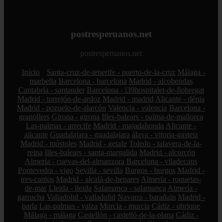
postresperuanos.net
postresperuanos.net
Inicio
Santa-cruz-de-tenerife - puerto-de-la-cruz
Málaga -
marbella
Barcelona - barcelona
Madrid - alcobendas
Cantabria - santander
Barcelona - l39hospitalet-de-llobregat
Madrid - torrejón-de-ardoz
Madrid - madrid
Alicante - dénia
Madrid - pozuelo-de-alarcón
Valencia - valencia
Barcelona -
granollers
Girona - girona
Illes-balears - palma-de-mallorca
Las-palmas - arrecife
Madrid - majadahonda
Alicante -
alicante
Guadalajara - guadalajara
álava - vitoria-gasteiz
Madrid - móstoles
Madrid - getafe
Toledo - talavera-de-la-
reina
Illes-balears - santa-margalida
Madrid - alcorcón
Almería - cuevas-del-almanzora
Barcelona - viladecans
Pontevedra - vigo
Sevilla - sevilla
Burgos - burgos
Madrid -
tres-cantos
Madrid - alcalá-de-henares
Almería - roquetas-
de-mar
Lleida - lleida
Salamanca - salamanca
Almería -
garrucha
Valladolid - valladolid
Navarra - barañain
Madrid -
parla
Las-palmas - yaiza
Murcia - murcia
Cádiz - ubrique
Málaga - málaga
Castellón - castelló-de-la-plana
Cádiz -