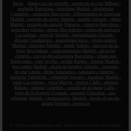
Inicio
Santa-cruz-de-tenerife - puerto-de-la-cruz
Málaga -
marbella
Barcelona - barcelona
Madrid - alcobendas
Cantabria - santander
Barcelona - l39hospitalet-de-llobregat
Madrid - torrejón-de-ardoz
Madrid - madrid
Alicante - dénia
Madrid - pozuelo-de-alarcón
Valencia - valencia
Barcelona -
granollers
Girona - girona
Illes-balears - palma-de-mallorca
Las-palmas - arrecife
Madrid - majadahonda
Alicante -
alicante
Guadalajara - guadalajara
álava - vitoria-gasteiz
Madrid - móstoles
Madrid - getafe
Toledo - talavera-de-la-
reina
Illes-balears - santa-margalida
Madrid - alcorcón
Almería - cuevas-del-almanzora
Barcelona - viladecans
Pontevedra - vigo
Sevilla - sevilla
Burgos - burgos
Madrid -
tres-cantos
Madrid - alcalá-de-henares
Almería - roquetas-
de-mar
Lleida - lleida
Salamanca - salamanca
Almería -
garrucha
Valladolid - valladolid
Navarra - barañain
Madrid -
parla
Las-palmas - yaiza
Murcia - murcia
Cádiz - ubrique
Málaga - málaga
Castellón - castelló-de-la-plana
Cádiz -
jerez-de-la-frontera
Granada - granada
Gipuzkoa - san-
sebastián
Madrid - ciempozuelos
Madrid - fuente-el-saz-de-
jarama
Navarra - berriozar
© 2026 postresperuanos.net. Todos los derechos reservados.