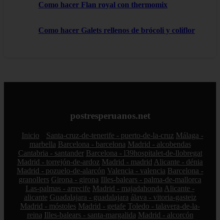
Como hacer Flan royal con thermomix
Como hacer Galets rellenos de brócoli y coliflor
postresperuanos.net
Inicio
Santa-cruz-de-tenerife - puerto-de-la-cruz
Málaga -
marbella
Barcelona - barcelona
Madrid - alcobendas
Cantabria - santander
Barcelona - l39hospitalet-de-llobregat
Madrid - torrejón-de-ardoz
Madrid - madrid
Alicante - dénia
Madrid - pozuelo-de-alarcón
Valencia - valencia
Barcelona -
granollers
Girona - girona
Illes-balears - palma-de-mallorca
Las-palmas - arrecife
Madrid - majadahonda
Alicante -
alicante
Guadalajara - guadalajara
álava - vitoria-gasteiz
Madrid - móstoles
Madrid - getafe
Toledo - talavera-de-la-
reina
Illes-balears - santa-margalida
Madrid - alcorcón