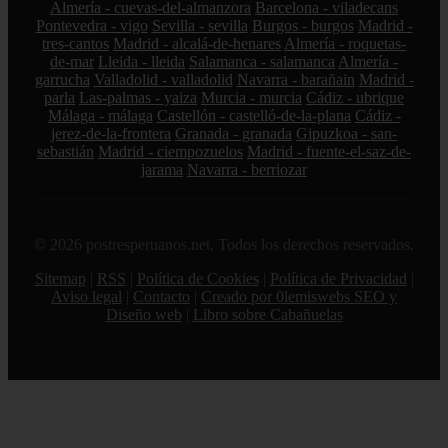
Almería - cuevas-del-almanzora
Barcelona - viladecans
Pontevedra - vigo
Sevilla - sevilla
Burgos - burgos
Madrid -
tres-cantos
Madrid - alcalá-de-henares
Almería - roquetas-
de-mar
Lleida - lleida
Salamanca - salamanca
Almería -
garrucha
Valladolid - valladolid
Navarra - barañain
Madrid -
parla
Las-palmas - yaiza
Murcia - murcia
Cádiz - ubrique
Málaga - málaga
Castellón - castelló-de-la-plana
Cádiz -
jerez-de-la-frontera
Granada - granada
Gipuzkoa - san-
sebastián
Madrid - ciempozuelos
Madrid - fuente-el-saz-de-
jarama
Navarra - berriozar
© 2026 postresperuanos.net. Todos los derechos reservados.
Sitemap
|
RSS
|
Política de Cookies
|
Política de Privacidad
|
Aviso legal
|
Contacto
|
Creado por 0lemiswebs SEO y
Diseño web
|
Libro sobre Cabañuelas