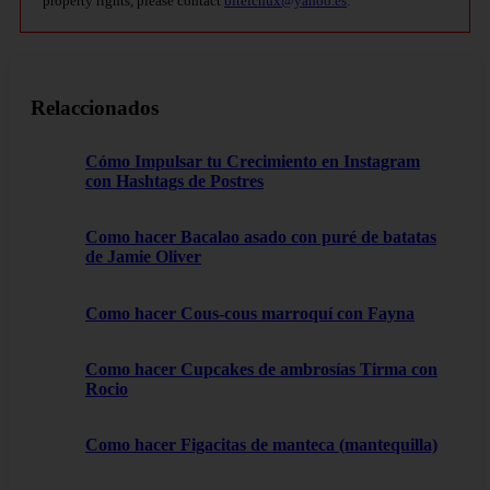
property rights, please contact
bitelchux@yahoo.es
.
Relaccionados
Cómo Impulsar tu Crecimiento en Instagram
con Hashtags de Postres
Como hacer Bacalao asado con puré de batatas
de Jamie Oliver
Como hacer Cous-cous marroquí con Fayna
Como hacer Cupcakes de ambrosías Tirma con
Rocio
Como hacer Figacitas de manteca (mantequilla)