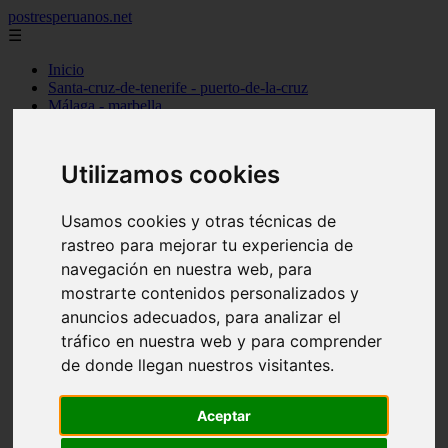
postresperuanos.net
☰
Inicio
Santa-cruz-de-tenerife - puerto-de-la-cruz
Málaga - marbella
Barcelona - barcelona
Madrid - alcobendas
Cantabria - santander
Utilizamos cookies
Barcelona - l39hospitalet-de-llobregat
Madrid - torrejón-de-ardoz
Madrid - madrid
Usamos cookies y otras técnicas de
Alicante - dénia
rastreo para mejorar tu experiencia de
Madrid - pozuelo-de-alarcón
navegación en nuestra web, para
Valencia - valencia
Barcelona - granollers
mostrarte contenidos personalizados y
Girona - girona
anuncios adecuados, para analizar el
Illes-balears - palma-de-mallorca
tráfico en nuestra web y para comprender
Las-palmas - arrecife
Madrid - majadahonda
de donde llegan nuestros visitantes.
Alicante - alicante
Guadalajara - guadalajara
álava - vitoria-gasteiz
Aceptar
Madrid - móstoles
Madrid - getafe