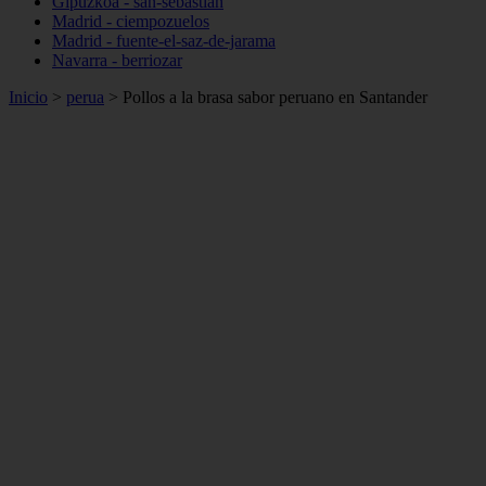
Gipuzkoa - san-sebastián
Madrid - ciempozuelos
Madrid - fuente-el-saz-de-jarama
Navarra - berriozar
Inicio
>
perua
>
Pollos a la brasa sabor peruano en Santander