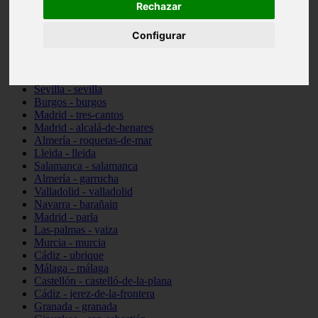
Rechazar
Toledo - talavera-de-la-reina
Illes-balears - santa-margalida
Configurar
Madrid - alcorcón
Almería - cuevas-del-almanzora
Barcelona - viladecans
Pontevedra - vigo
Sevilla - sevilla
Burgos - burgos
Madrid - tres-cantos
Madrid - alcalá-de-henares
Almería - roquetas-de-mar
Lleida - lleida
Salamanca - salamanca
Almería - garrucha
Valladolid - valladolid
Navarra - barañain
Madrid - parla
Las-palmas - yaiza
Murcia - murcia
Cádiz - ubrique
Málaga - málaga
Castellón - castelló-de-la-plana
Cádiz - jerez-de-la-frontera
Granada - granada