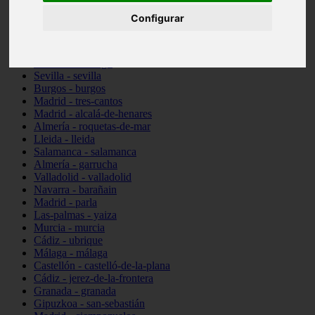
Illes-balears - santa-margalida
Configurar
Madrid - alcorcón
Almería - cuevas-del-almanzora
Barcelona - viladecans
Pontevedra - vigo
Sevilla - sevilla
Burgos - burgos
Madrid - tres-cantos
Madrid - alcalá-de-henares
Almería - roquetas-de-mar
Lleida - lleida
Salamanca - salamanca
Almería - garrucha
Valladolid - valladolid
Navarra - barañain
Madrid - parla
Las-palmas - yaiza
Murcia - murcia
Cádiz - ubrique
Málaga - málaga
Castellón - castelló-de-la-plana
Cádiz - jerez-de-la-frontera
Granada - granada
Gipuzkoa - san-sebastián