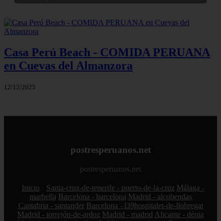
Casa Perú Beach - COMIDA PERUANA
en Cuevas del Almanzora
12/12/2025
postresperuanos.net
postresperuanos.net
Inicio
Santa-cruz-de-tenerife - puerto-de-la-cruz
Málaga -
marbella
Barcelona - barcelona
Madrid - alcobendas
Cantabria - santander
Barcelona - l39hospitalet-de-llobregat
Madrid - torrejón-de-ardoz
Madrid - madrid
Alicante - dénia