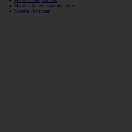
Madrid - ciempozuelos
Madrid - fuente-el-saz-de-jarama
Navarra - berriozar