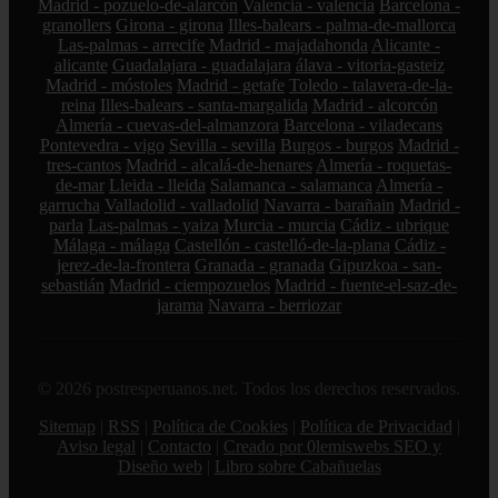
Madrid - pozuelo-de-alarcón
Valencia - valencia
Barcelona -
granollers
Girona - girona
Illes-balears - palma-de-mallorca
Las-palmas - arrecife
Madrid - majadahonda
Alicante -
alicante
Guadalajara - guadalajara
álava - vitoria-gasteiz
Madrid - móstoles
Madrid - getafe
Toledo - talavera-de-la-
reina
Illes-balears - santa-margalida
Madrid - alcorcón
Almería - cuevas-del-almanzora
Barcelona - viladecans
Pontevedra - vigo
Sevilla - sevilla
Burgos - burgos
Madrid -
tres-cantos
Madrid - alcalá-de-henares
Almería - roquetas-
de-mar
Lleida - lleida
Salamanca - salamanca
Almería -
garrucha
Valladolid - valladolid
Navarra - barañain
Madrid -
parla
Las-palmas - yaiza
Murcia - murcia
Cádiz - ubrique
Málaga - málaga
Castellón - castelló-de-la-plana
Cádiz -
jerez-de-la-frontera
Granada - granada
Gipuzkoa - san-
sebastián
Madrid - ciempozuelos
Madrid - fuente-el-saz-de-
jarama
Navarra - berriozar
© 2026 postresperuanos.net. Todos los derechos reservados.
Sitemap
|
RSS
|
Política de Cookies
|
Política de Privacidad
|
Aviso legal
|
Contacto
|
Creado por 0lemiswebs SEO y
Diseño web
|
Libro sobre Cabañuelas