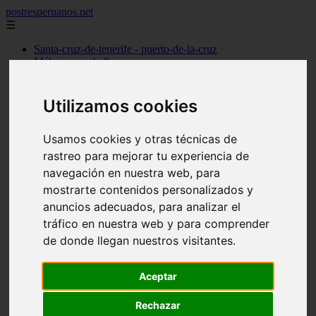
postresperuanos.net
☰
Santa-cruz-de-tenerife - puerto-de-la-cruz
Málaga - marbella
Barcelona - barcelona
Madrid - alcobendas
Cantabria - santander
Utilizamos cookies
Barcelona - l39hospitalet-de-llobregat
Madrid - torrejón-de-ardoz
Usamos cookies y otras técnicas de
Madrid - madrid
Alicante - dénia
rastreo para mejorar tu experiencia de
Madrid - pozuelo-de-alarcón
navegación en nuestra web, para
Valencia - valencia
mostrarte contenidos personalizados y
Barcelona - granollers
Girona - girona
anuncios adecuados, para analizar el
Illes-balears - palma-de-mallorca
tráfico en nuestra web y para comprender
Las-palmas - arrecife
de donde llegan nuestros visitantes.
Madrid - majadahonda
Alicante - alicante
Guadalajara - guadalajara
Aceptar
álava - vitoria-gasteiz
Madrid - móstoles
Madrid - getafe
Rechazar
Toledo - talavera-de-la-reina