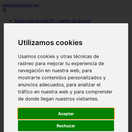
postresperuanos.net
☰
Santa-cruz-de-tenerife - puerto-de-la-cruz
Málaga - marbella
Barcelona - barcelona
Madrid - alcobendas
Utilizamos cookies
Cantabria - santander
Barcelona - l39hospitalet-de-llobregat
Madrid - torrejón-de-ardoz
Usamos cookies y otras técnicas de
Madrid - madrid
rastreo para mejorar tu experiencia de
Alicante - dénia
Madrid - pozuelo-de-alarcón
navegación en nuestra web, para
Valencia - valencia
mostrarte contenidos personalizados y
Barcelona - granollers
anuncios adecuados, para analizar el
Girona - girona
Illes-balears - palma-de-mallorca
tráfico en nuestra web y para comprender
Las-palmas - arrecife
de donde llegan nuestros visitantes.
Madrid - majadahonda
Alicante - alicante
Guadalajara - guadalajara
Aceptar
álava - vitoria-gasteiz
Madrid - móstoles
Rechazar
Madrid - getafe
Toledo - talavera-de-la-reina