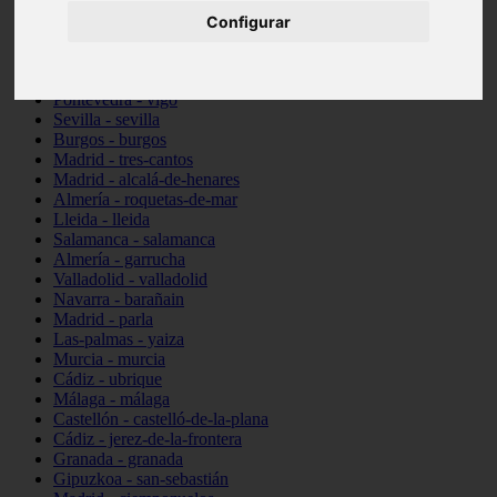
Illes-balears - santa-margalida
Configurar
Madrid - alcorcón
Almería - cuevas-del-almanzora
Barcelona - viladecans
Pontevedra - vigo
Sevilla - sevilla
Burgos - burgos
Madrid - tres-cantos
Madrid - alcalá-de-henares
Almería - roquetas-de-mar
Lleida - lleida
Salamanca - salamanca
Almería - garrucha
Valladolid - valladolid
Navarra - barañain
Madrid - parla
Las-palmas - yaiza
Murcia - murcia
Cádiz - ubrique
Málaga - málaga
Castellón - castelló-de-la-plana
Cádiz - jerez-de-la-frontera
Granada - granada
Gipuzkoa - san-sebastián