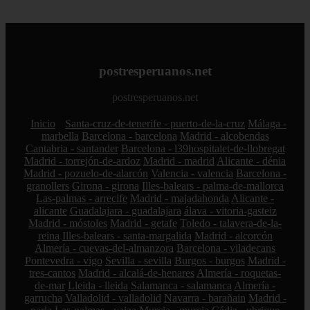
postresperuanos.net
postresperuanos.net
Inicio
Santa-cruz-de-tenerife - puerto-de-la-cruz
Málaga -
marbella
Barcelona - barcelona
Madrid - alcobendas
Cantabria - santander
Barcelona - l39hospitalet-de-llobregat
Madrid - torrejón-de-ardoz
Madrid - madrid
Alicante - dénia
Madrid - pozuelo-de-alarcón
Valencia - valencia
Barcelona -
granollers
Girona - girona
Illes-balears - palma-de-mallorca
Las-palmas - arrecife
Madrid - majadahonda
Alicante -
alicante
Guadalajara - guadalajara
álava - vitoria-gasteiz
Madrid - móstoles
Madrid - getafe
Toledo - talavera-de-la-
reina
Illes-balears - santa-margalida
Madrid - alcorcón
Almería - cuevas-del-almanzora
Barcelona - viladecans
Pontevedra - vigo
Sevilla - sevilla
Burgos - burgos
Madrid -
tres-cantos
Madrid - alcalá-de-henares
Almería - roquetas-
de-mar
Lleida - lleida
Salamanca - salamanca
Almería -
garrucha
Valladolid - valladolid
Navarra - barañain
Madrid -