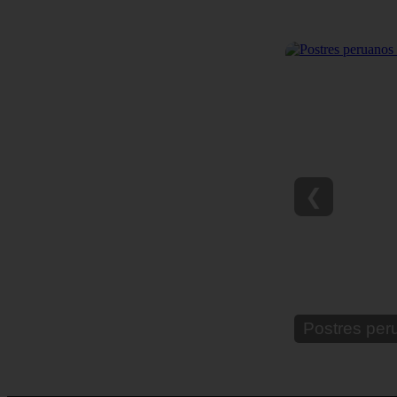
❮
Postres per