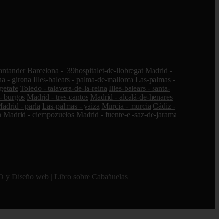
santander
Barcelona - l39hospitalet-de-llobregat
Madrid -
a - girona
Illes-balears - palma-de-mallorca
Las-palmas -
getafe
Toledo - talavera-de-la-reina
Illes-balears - santa-
- burgos
Madrid - tres-cantos
Madrid - alcalá-de-henares
adrid - parla
Las-palmas - yaiza
Murcia - murcia
Cádiz -
n
Madrid - ciempozuelos
Madrid - fuente-el-saz-de-jarama
O y Diseño web
|
Libro sobre Cabañuelas