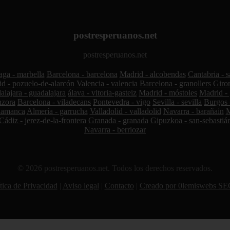
postresperuanos.net
postresperuanos.net
ga - marbella
Barcelona - barcelona
Madrid - alcobendas
Cantabria - 
d - pozuelo-de-alarcón
Valencia - valencia
Barcelona - granollers
Giron
lajara - guadalajara
álava - vitoria-gasteiz
Madrid - móstoles
Madrid - 
nzora
Barcelona - viladecans
Pontevedra - vigo
Sevilla - sevilla
Burgos 
lamanca
Almería - garrucha
Valladolid - valladolid
Navarra - barañain
M
Cádiz - jerez-de-la-frontera
Granada - granada
Gipuzkoa - san-sebastiá
Navarra - berriozar
© 2026 postresperuanos.net. Todos los derechos reservados.
tica de Privacidad
|
Aviso legal
|
Contacto
|
Creado por 0lemiswebs SE