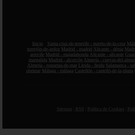
Inicio
Santa-cruz-de-tenerife - puerto-de-la-cruz
Mála
torrejón-de-ardoz
Madrid - madrid
Alicante - dénia
Madri
arrecife
Madrid - majadahonda
Alicante - alicante
Guada
margalida
Madrid - alcorcón
Almería - cuevas-del-alma
Almería - roquetas-de-mar
Lleida - lleida
Salamanca - sa
ubrique
Málaga - málaga
Castellón - castelló-de-la-plana
Sitemap
|
RSS
|
Política de Cookies
|
Polí