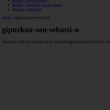
Madrid - ciempozuelos
Madrid - fuente-el-saz-de-jarama
Navarra - berriozar
Inicio
>
gipuzkoa-san-sebasti-n
gipuzkoa-san-sebasti-n
Descubre todas las noticias de la categoría gipuzkoa-san-sebasti-n. Ar