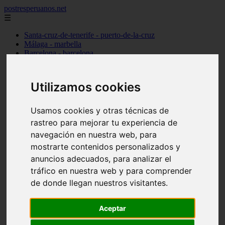
postresperuanos.net
☰
Santa-cruz-de-tenerife - puerto-de-la-cruz
Málaga - marbella
Barcelona - barcelona
Madrid - alcobendas
Cantabria - santander
Barcelona - l39hospitalet-de-llobregat
Utilizamos cookies
Madrid - torrejón-de-ardoz
Madrid - madrid
Alicante - dénia
Usamos cookies y otras técnicas de
Madrid - pozuelo-de-alarcón
rastreo para mejorar tu experiencia de
Valencia - valencia
navegación en nuestra web, para
Barcelona - granollers
Girona - girona
mostrarte contenidos personalizados y
Illes-balears - palma-de-mallorca
anuncios adecuados, para analizar el
Las-palmas - arrecife
tráfico en nuestra web y para comprender
Madrid - majadahonda
Alicante - alicante
de donde llegan nuestros visitantes.
Guadalajara - guadalajara
álava - vitoria-gasteiz
Madrid - móstoles
Aceptar
Madrid - getafe
Toledo - talavera-de-la-reina