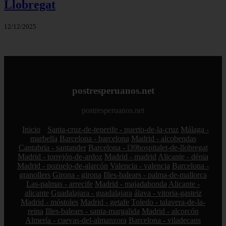
Llobregat
12/12/2025
postresperuanos.net
postresperuanos.net
Inicio
Santa-cruz-de-tenerife - puerto-de-la-cruz
Málaga -
marbella
Barcelona - barcelona
Madrid - alcobendas
Cantabria - santander
Barcelona - l39hospitalet-de-llobregat
Madrid - torrejón-de-ardoz
Madrid - madrid
Alicante - dénia
Madrid - pozuelo-de-alarcón
Valencia - valencia
Barcelona -
granollers
Girona - girona
Illes-balears - palma-de-mallorca
Las-palmas - arrecife
Madrid - majadahonda
Alicante -
alicante
Guadalajara - guadalajara
álava - vitoria-gasteiz
Madrid - móstoles
Madrid - getafe
Toledo - talavera-de-la-
reina
Illes-balears - santa-margalida
Madrid - alcorcón
Almería - cuevas-del-almanzora
Barcelona - viladecans