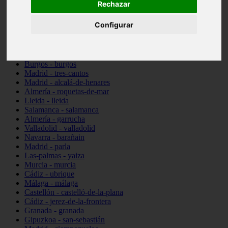
Rechazar
Illes-balears - santa-margalida
Madrid - alcorcón
Configurar
Almería - cuevas-del-almanzora
Barcelona - viladecans
Pontevedra - vigo
Sevilla - sevilla
Burgos - burgos
Madrid - tres-cantos
Madrid - alcalá-de-henares
Almería - roquetas-de-mar
Lleida - lleida
Salamanca - salamanca
Almería - garrucha
Valladolid - valladolid
Navarra - barañain
Madrid - parla
Las-palmas - yaiza
Murcia - murcia
Cádiz - ubrique
Málaga - málaga
Castellón - castelló-de-la-plana
Cádiz - jerez-de-la-frontera
Granada - granada
Gipuzkoa - san-sebastián