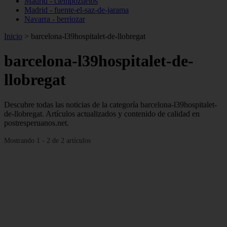
Madrid - ciempozuelos
Madrid - fuente-el-saz-de-jarama
Navarra - berriozar
Inicio
>
barcelona-l39hospitalet-de-llobregat
barcelona-l39hospitalet-de-
llobregat
Descubre todas las noticias de la categoría barcelona-l39hospitalet-
de-llobregat. Artículos actualizados y contenido de calidad en
postresperuanos.net.
Mostrando 1 - 2 de 2 artículos