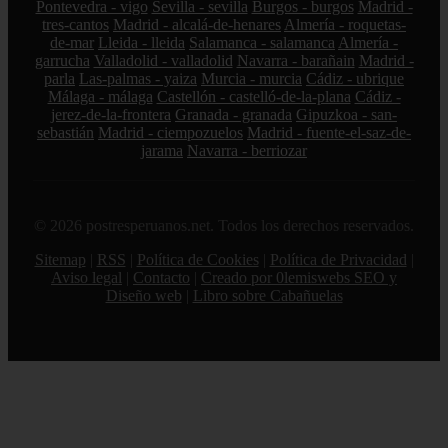
Pontevedra - vigo
Sevilla - sevilla
Burgos - burgos
Madrid -
tres-cantos
Madrid - alcalá-de-henares
Almería - roquetas-
de-mar
Lleida - lleida
Salamanca - salamanca
Almería -
garrucha
Valladolid - valladolid
Navarra - barañain
Madrid -
parla
Las-palmas - yaiza
Murcia - murcia
Cádiz - ubrique
Málaga - málaga
Castellón - castelló-de-la-plana
Cádiz -
jerez-de-la-frontera
Granada - granada
Gipuzkoa - san-
sebastián
Madrid - ciempozuelos
Madrid - fuente-el-saz-de-
jarama
Navarra - berriozar
© 2026 postresperuanos.net. Todos los derechos reservados.
Sitemap
|
RSS
|
Política de Cookies
|
Política de Privacidad
|
Aviso legal
|
Contacto
|
Creado por 0lemiswebs SEO y
Diseño web
|
Libro sobre Cabañuelas