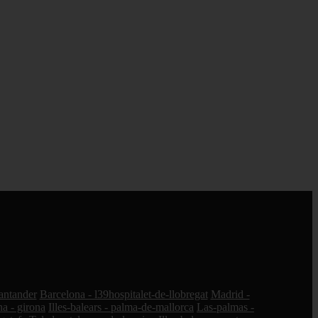
santander
Barcelona - l39hospitalet-de-llobregat
Madrid -
a - girona
Illes-balears - palma-de-mallorca
Las-palmas -