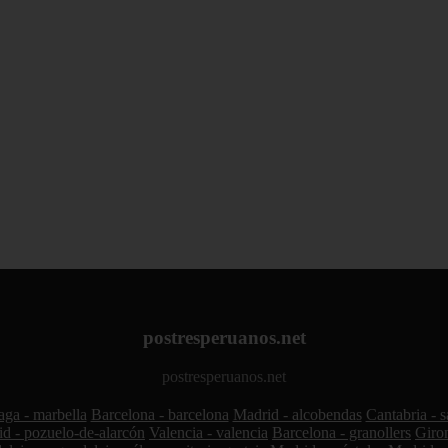
postresperuanos.net
postresperuanos.net
ga - marbella
Barcelona - barcelona
Madrid - alcobendas
Cantabria - 
d - pozuelo-de-alarcón
Valencia - valencia
Barcelona - granollers
Giron