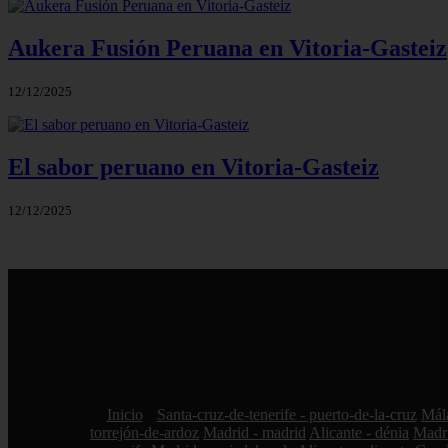
Aukera Fusión Peruana en Vitoria-Gasteiz
12/12/2025
El sabor peruano en Vitoria-Gasteiz
12/12/2025
Inicio
Santa-cruz-de-tenerife - puerto-de-la-cruz
Mála
torrejón-de-ardoz
Madrid - madrid
Alicante - dénia
Madri