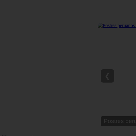
❮
Postres per