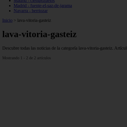
Madrid - ciempozuelos
Madrid - fuente-el-saz-de-jarama
Navarra - berriozar
Inicio
>
lava-vitoria-gasteiz
lava-vitoria-gasteiz
Descubre todas las noticias de la categoría lava-vitoria-gasteiz. Artíc
Mostrando 1 - 2 de 2 artículos