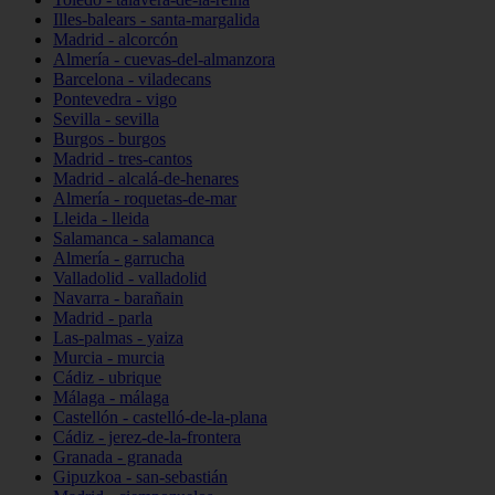
Illes-balears - santa-margalida
Madrid - alcorcón
Almería - cuevas-del-almanzora
Barcelona - viladecans
Pontevedra - vigo
Sevilla - sevilla
Burgos - burgos
Madrid - tres-cantos
Madrid - alcalá-de-henares
Almería - roquetas-de-mar
Lleida - lleida
Salamanca - salamanca
Almería - garrucha
Valladolid - valladolid
Navarra - barañain
Madrid - parla
Las-palmas - yaiza
Murcia - murcia
Cádiz - ubrique
Málaga - málaga
Castellón - castelló-de-la-plana
Cádiz - jerez-de-la-frontera
Granada - granada
Gipuzkoa - san-sebastián