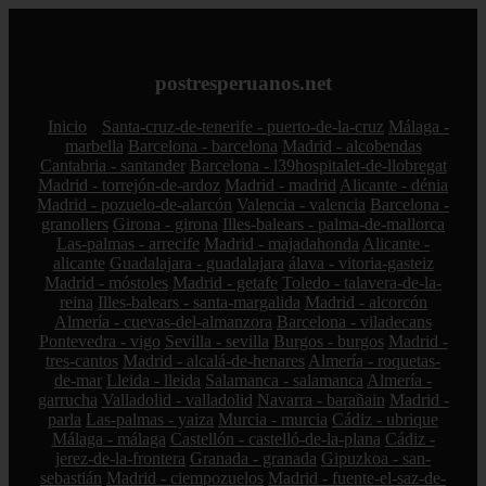
postresperuanos.net
Inicio
Santa-cruz-de-tenerife - puerto-de-la-cruz
Málaga -
marbella
Barcelona - barcelona
Madrid - alcobendas
Cantabria - santander
Barcelona - l39hospitalet-de-llobregat
Madrid - torrejón-de-ardoz
Madrid - madrid
Alicante - dénia
Madrid - pozuelo-de-alarcón
Valencia - valencia
Barcelona -
granollers
Girona - girona
Illes-balears - palma-de-mallorca
Las-palmas - arrecife
Madrid - majadahonda
Alicante -
alicante
Guadalajara - guadalajara
álava - vitoria-gasteiz
Madrid - móstoles
Madrid - getafe
Toledo - talavera-de-la-
reina
Illes-balears - santa-margalida
Madrid - alcorcón
Almería - cuevas-del-almanzora
Barcelona - viladecans
Pontevedra - vigo
Sevilla - sevilla
Burgos - burgos
Madrid -
tres-cantos
Madrid - alcalá-de-henares
Almería - roquetas-
de-mar
Lleida - lleida
Salamanca - salamanca
Almería -
garrucha
Valladolid - valladolid
Navarra - barañain
Madrid -
parla
Las-palmas - yaiza
Murcia - murcia
Cádiz - ubrique
Málaga - málaga
Castellón - castelló-de-la-plana
Cádiz -
jerez-de-la-frontera
Granada - granada
Gipuzkoa - san-
sebastián
Madrid - ciempozuelos
Madrid - fuente-el-saz-de-