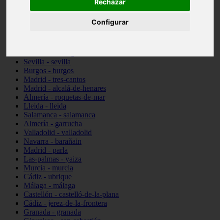
Rechazar
Toledo - talavera-de-la-reina
Illes-balears - santa-margalida
Configurar
Madrid - alcorcón
Almería - cuevas-del-almanzora
Barcelona - viladecans
Pontevedra - vigo
Sevilla - sevilla
Burgos - burgos
Madrid - tres-cantos
Madrid - alcalá-de-henares
Almería - roquetas-de-mar
Lleida - lleida
Salamanca - salamanca
Almería - garrucha
Valladolid - valladolid
Navarra - barañain
Madrid - parla
Las-palmas - yaiza
Murcia - murcia
Cádiz - ubrique
Málaga - málaga
Castellón - castelló-de-la-plana
Cádiz - jerez-de-la-frontera
Granada - granada