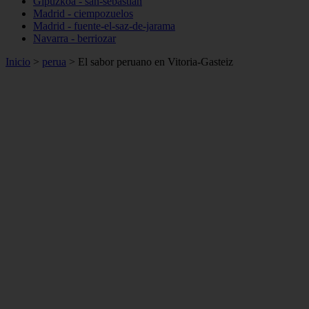
Gipuzkoa - san-sebastián
Madrid - ciempozuelos
Madrid - fuente-el-saz-de-jarama
Navarra - berriozar
Inicio
>
perua
>
El sabor peruano en Vitoria-Gasteiz