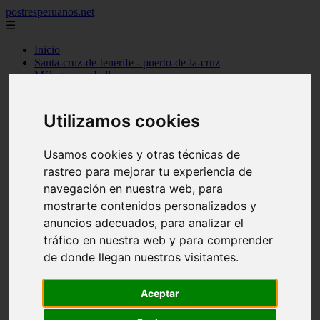
postresperuanos.net
☰
Inicio
Santa-cruz-de-tenerife - puerto-de-la-cruz
Málaga - marbella
Barcelona - barcelona
Madrid - alcobendas
Cantabria - santander
Utilizamos cookies
Barcelona - l39hospitalet-de-llobregat
Madrid - torrejón-de-ardoz
Madrid - madrid
Usamos cookies y otras técnicas de
Alicante - dénia
rastreo para mejorar tu experiencia de
Madrid - pozuelo-de-alarcón
navegación en nuestra web, para
Valencia - valencia
Barcelona - granollers
mostrarte contenidos personalizados y
Girona - girona
anuncios adecuados, para analizar el
Illes-balears - palma-de-mallorca
tráfico en nuestra web y para comprender
Las-palmas - arrecife
Madrid - majadahonda
de donde llegan nuestros visitantes.
Alicante - alicante
Guadalajara - guadalajara
Aceptar
álava - vitoria-gasteiz
Madrid - móstoles
Madrid - getafe