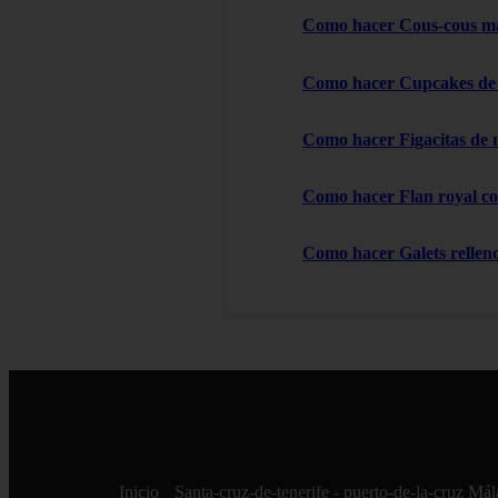
Como hacer Cous-cous m
Como hacer Cupcakes de 
Como hacer Figacitas de 
Como hacer Flan royal c
Como hacer Galets rellenos
Inicio
Santa-cruz-de-tenerife - puerto-de-la-cruz
Mála