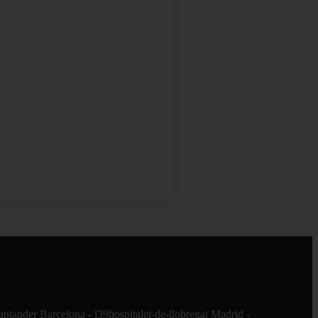
santander
Barcelona - l39hospitalet-de-llobregat
Madrid -