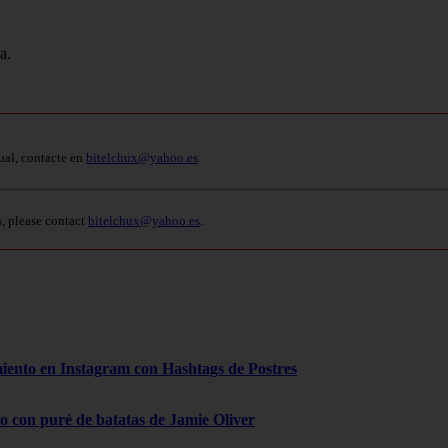
a.
ual, contacte en
bitelchux@yahoo.es
.
s, please contact
bitelchux@yahoo.es
.
ento en Instagram con Hashtags de Postres
 con puré de batatas de Jamie Oliver