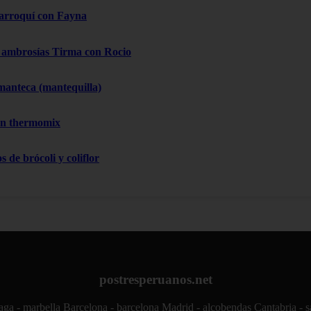
arroquí con Fayna
ambrosías Tirma con Rocio
manteca (mantequilla)
on thermomix
 de brócoli y coliflor
postresperuanos.net
ga - marbella
Barcelona - barcelona
Madrid - alcobendas
Cantabria - 