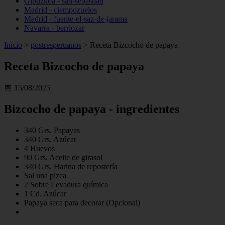
Gipuzkoa - san-sebastián
Madrid - ciempozuelos
Madrid - fuente-el-saz-de-jarama
Navarra - berriozar
Inicio
>
postresperuanos
>
Receta Bizcocho de papaya
Receta Bizcocho de papaya
📅 15/08/2025
Bizcocho de papaya - ingredientes
340 Grs. Papayas
340 Grs. Azúcar
4 Huevos
90 Grs. Aceite de girasol
340 Grs. Harina de repostería
Sal una pizca
2 Sobre Levadura química
1 Cd. Azúcar
Papaya seca para decorar (Opcional)