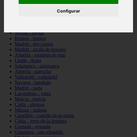
Illes-balears - santa-margalida
Configurar
Madrid - alcorcón
Almería - cuevas-del-almanzora
Barcelona - viladecans
Pontevedra - vigo
Sevilla - sevilla
Burgos - burgos
Madrid - tres-cantos
Madrid - alcalá-de-henares
Almería - roquetas-de-mar
Lleida - lleida
Salamanca - salamanca
Almería - garrucha
Valladolid - valladolid
Navarra - barañain
Madrid - parla
Las-palmas - yaiza
Murcia - murcia
Cádiz - ubrique
Málaga - málaga
Castellón - castelló-de-la-plana
Cádiz - jerez-de-la-frontera
Granada - granada
Gipuzkoa - san-sebastián