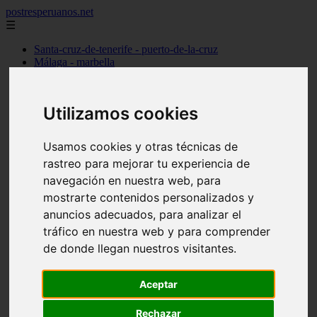
postresperuanos.net
☰
Santa-cruz-de-tenerife - puerto-de-la-cruz
Málaga - marbella
Barcelona - barcelona
Madrid - alcobendas
Cantabria - santander
Utilizamos cookies
Barcelona - l39hospitalet-de-llobregat
Madrid - torrejón-de-ardoz
Madrid - madrid
Usamos cookies y otras técnicas de
Alicante - dénia
rastreo para mejorar tu experiencia de
Madrid - pozuelo-de-alarcón
Valencia - valencia
navegación en nuestra web, para
Barcelona - granollers
mostrarte contenidos personalizados y
Girona - girona
anuncios adecuados, para analizar el
Illes-balears - palma-de-mallorca
Las-palmas - arrecife
tráfico en nuestra web y para comprender
Madrid - majadahonda
de donde llegan nuestros visitantes.
Alicante - alicante
Guadalajara - guadalajara
álava - vitoria-gasteiz
Aceptar
Madrid - móstoles
Madrid - getafe
Rechazar
Toledo - talavera-de-la-reina