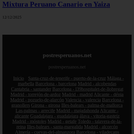
Mixtura Peruano Canario en Yaiza
12/12/2025
postresperuanos.net
postresperuanos.net
Inicio
Santa-cruz-de-tenerife - puerto-de-la-cruz
Málaga -
marbella
Barcelona - barcelona
Madrid - alcobendas
Cantabria - santander
Barcelona - l39hospitalet-de-llobregat
Madrid - torrejón-de-ardoz
Madrid - madrid
Alicante - dénia
Madrid - pozuelo-de-alarcón
Valencia - valencia
Barcelona -
granollers
Girona - girona
Illes-balears - palma-de-mallorca
Las-palmas - arrecife
Madrid - majadahonda
Alicante -
alicante
Guadalajara - guadalajara
álava - vitoria-gasteiz
Madrid - móstoles
Madrid - getafe
Toledo - talavera-de-la-
reina
Illes-balears - santa-margalida
Madrid - alcorcón
Almería - cuevas-del-almanzora
Barcelona - viladecans