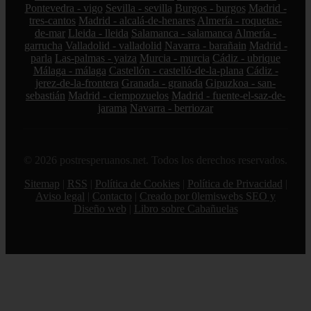
Pontevedra - vigo
Sevilla - sevilla
Burgos - burgos
Madrid -
tres-cantos
Madrid - alcalá-de-henares
Almería - roquetas-
de-mar
Lleida - lleida
Salamanca - salamanca
Almería -
garrucha
Valladolid - valladolid
Navarra - barañain
Madrid -
parla
Las-palmas - yaiza
Murcia - murcia
Cádiz - ubrique
Málaga - málaga
Castellón - castelló-de-la-plana
Cádiz -
jerez-de-la-frontera
Granada - granada
Gipuzkoa - san-
sebastián
Madrid - ciempozuelos
Madrid - fuente-el-saz-de-
jarama
Navarra - berriozar
© 2026 postresperuanos.net. Todos los derechos reservados.
Sitemap
|
RSS
|
Política de Cookies
|
Política de Privacidad
|
Aviso legal
|
Contacto
|
Creado por 0lemiswebs SEO y
Diseño web
|
Libro sobre Cabañuelas