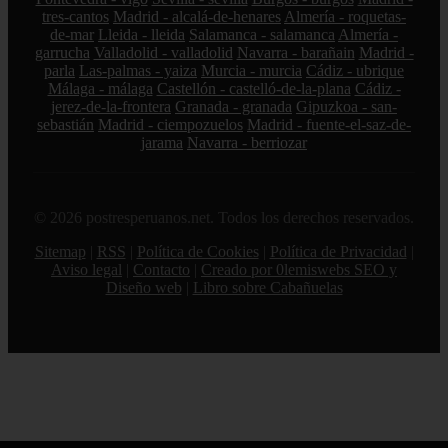
tres-cantos
Madrid - alcalá-de-henares
Almería - roquetas-
de-mar
Lleida - lleida
Salamanca - salamanca
Almería -
garrucha
Valladolid - valladolid
Navarra - barañain
Madrid -
parla
Las-palmas - yaiza
Murcia - murcia
Cádiz - ubrique
Málaga - málaga
Castellón - castelló-de-la-plana
Cádiz -
jerez-de-la-frontera
Granada - granada
Gipuzkoa - san-
sebastián
Madrid - ciempozuelos
Madrid - fuente-el-saz-de-
jarama
Navarra - berriozar
© 2026 postresperuanos.net. Todos los derechos reservados.
Sitemap
|
RSS
|
Política de Cookies
|
Política de Privacidad
|
Aviso legal
|
Contacto
|
Creado por 0lemiswebs SEO y
Diseño web
|
Libro sobre Cabañuelas