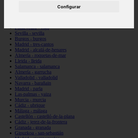
Illes-balears - santa-margalida
Configurar
Madrid - alcorcón
Almería - cuevas-del-almanzora
Barcelona - viladecans
Pontevedra - vigo
Sevilla - sevilla
Burgos - burgos
Madrid - tres-cantos
Madrid - alcalá-de-henares
Almería - roquetas-de-mar
Lleida - lleida
Salamanca - salamanca
Almería - garrucha
Valladolid - valladolid
Navarra - barañain
Madrid - parla
Las-palmas - yaiza
Murcia - murcia
Cádiz - ubrique
Málaga - málaga
Castellón - castelló-de-la-plana
Cádiz - jerez-de-la-frontera
Granada - granada
Gipuzkoa - san-sebastián