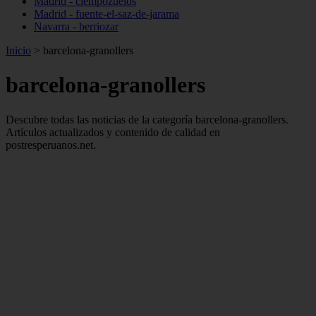
Madrid - ciempozuelos
Madrid - fuente-el-saz-de-jarama
Navarra - berriozar
Inicio
>
barcelona-granollers
barcelona-granollers
Descubre todas las noticias de la categoría barcelona-granollers.
Artículos actualizados y contenido de calidad en
postresperuanos.net.