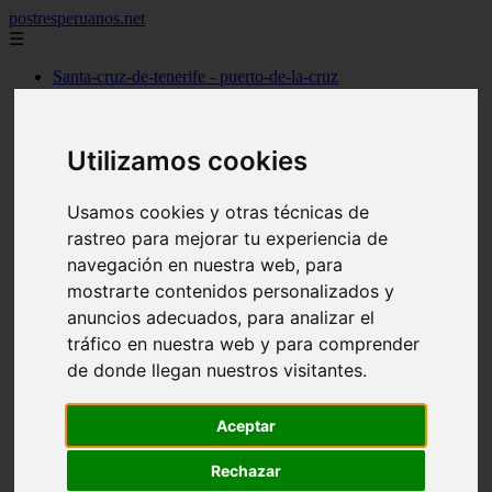
postresperuanos.net
☰
Santa-cruz-de-tenerife - puerto-de-la-cruz
Málaga - marbella
Barcelona - barcelona
Madrid - alcobendas
Utilizamos cookies
Cantabria - santander
Barcelona - l39hospitalet-de-llobregat
Madrid - torrejón-de-ardoz
Usamos cookies y otras técnicas de
Madrid - madrid
Alicante - dénia
rastreo para mejorar tu experiencia de
Madrid - pozuelo-de-alarcón
navegación en nuestra web, para
Valencia - valencia
mostrarte contenidos personalizados y
Barcelona - granollers
Girona - girona
anuncios adecuados, para analizar el
Illes-balears - palma-de-mallorca
tráfico en nuestra web y para comprender
Las-palmas - arrecife
de donde llegan nuestros visitantes.
Madrid - majadahonda
Alicante - alicante
Guadalajara - guadalajara
Aceptar
álava - vitoria-gasteiz
Madrid - móstoles
Rechazar
Madrid - getafe
Toledo - talavera-de-la-reina