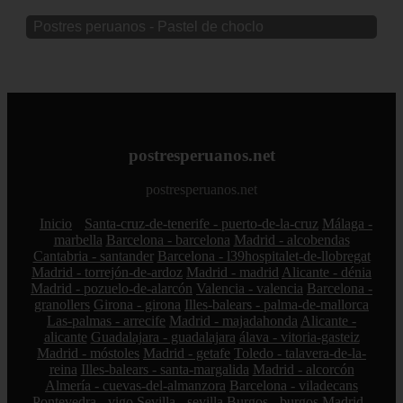
Postres peruanos - Pastel de choclo
postresperuanos.net
postresperuanos.net
Inicio
Santa-cruz-de-tenerife - puerto-de-la-cruz
Málaga -
marbella
Barcelona - barcelona
Madrid - alcobendas
Cantabria - santander
Barcelona - l39hospitalet-de-llobregat
Madrid - torrejón-de-ardoz
Madrid - madrid
Alicante - dénia
Madrid - pozuelo-de-alarcón
Valencia - valencia
Barcelona -
granollers
Girona - girona
Illes-balears - palma-de-mallorca
Las-palmas - arrecife
Madrid - majadahonda
Alicante -
alicante
Guadalajara - guadalajara
álava - vitoria-gasteiz
Madrid - móstoles
Madrid - getafe
Toledo - talavera-de-la-
reina
Illes-balears - santa-margalida
Madrid - alcorcón
Almería - cuevas-del-almanzora
Barcelona - viladecans
Pontevedra - vigo
Sevilla - sevilla
Burgos - burgos
Madrid -