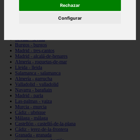
Rechazar
Toledo - talavera-de-la-reina
Illes-balears - santa-margalida
Madrid - alcorcón
Configurar
Almería - cuevas-del-almanzora
Barcelona - viladecans
Pontevedra - vigo
Sevilla - sevilla
Burgos - burgos
Madrid - tres-cantos
Madrid - alcalá-de-henares
Almería - roquetas-de-mar
Lleida - lleida
Salamanca - salamanca
Almería - garrucha
Valladolid - valladolid
Navarra - barañain
Madrid - parla
Las-palmas - yaiza
Murcia - murcia
Cádiz - ubrique
Málaga - málaga
Castellón - castelló-de-la-plana
Cádiz - jerez-de-la-frontera
Granada - granada