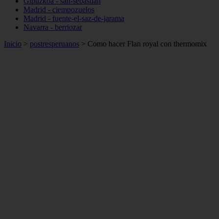
Gipuzkoa - san-sebastián
Madrid - ciempozuelos
Madrid - fuente-el-saz-de-jarama
Navarra - berriozar
Inicio
>
postresperuanos
>
Como hacer Flan royal con thermomix