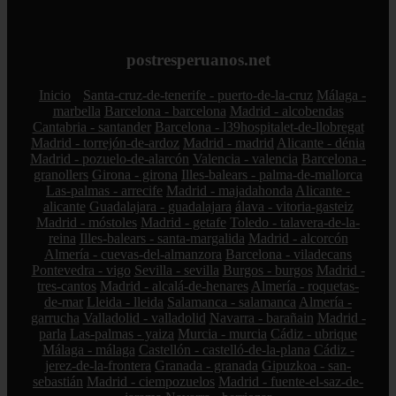
postresperuanos.net
Inicio
Santa-cruz-de-tenerife - puerto-de-la-cruz
Málaga -
marbella
Barcelona - barcelona
Madrid - alcobendas
Cantabria - santander
Barcelona - l39hospitalet-de-llobregat
Madrid - torrejón-de-ardoz
Madrid - madrid
Alicante - dénia
Madrid - pozuelo-de-alarcón
Valencia - valencia
Barcelona -
granollers
Girona - girona
Illes-balears - palma-de-mallorca
Las-palmas - arrecife
Madrid - majadahonda
Alicante -
alicante
Guadalajara - guadalajara
álava - vitoria-gasteiz
Madrid - móstoles
Madrid - getafe
Toledo - talavera-de-la-
reina
Illes-balears - santa-margalida
Madrid - alcorcón
Almería - cuevas-del-almanzora
Barcelona - viladecans
Pontevedra - vigo
Sevilla - sevilla
Burgos - burgos
Madrid -
tres-cantos
Madrid - alcalá-de-henares
Almería - roquetas-
de-mar
Lleida - lleida
Salamanca - salamanca
Almería -
garrucha
Valladolid - valladolid
Navarra - barañain
Madrid -
parla
Las-palmas - yaiza
Murcia - murcia
Cádiz - ubrique
Málaga - málaga
Castellón - castelló-de-la-plana
Cádiz -
jerez-de-la-frontera
Granada - granada
Gipuzkoa - san-
sebastián
Madrid - ciempozuelos
Madrid - fuente-el-saz-de-