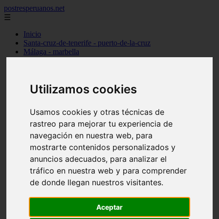
postresperuanos.net
☰
Inicio
Santa-cruz-de-tenerife - puerto-de-la-cruz
Málaga - marbella
Barcelona - barcelona
Madrid - alcobendas
Cantabria - santander
Utilizamos cookies
Barcelona - l39hospitalet-de-llobregat
Madrid - torrejón-de-ardoz
Madrid - madrid
Usamos cookies y otras técnicas de
Alicante - dénia
Madrid - pozuelo-de-alarcón
rastreo para mejorar tu experiencia de
Valencia - valencia
navegación en nuestra web, para
Barcelona - granollers
mostrarte contenidos personalizados y
Girona - girona
Illes-balears - palma-de-mallorca
anuncios adecuados, para analizar el
Las-palmas - arrecife
tráfico en nuestra web y para comprender
Madrid - majadahonda
de donde llegan nuestros visitantes.
Alicante - alicante
Guadalajara - guadalajara
álava - vitoria-gasteiz
Aceptar
Madrid - móstoles
Madrid - getafe