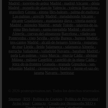
Madrid - torrejón-de-ardoz
Madrid - madrid
Alicante - dénia
Madrid - pozuelo-de-alarcón
Valencia - valencia
Barcelona -
granollers
Girona - girona
Illes-balears - palma-de-mallorca
Las-palmas - arrecife
Madrid - majadahonda
Alicante -
alicante
Guadalajara - guadalajara
álava - vitoria-gasteiz
Madrid - móstoles
Madrid - getafe
Toledo - talavera-de-la-
reina
Illes-balears - santa-margalida
Madrid - alcorcón
Almería - cuevas-del-almanzora
Barcelona - viladecans
Pontevedra - vigo
Sevilla - sevilla
Burgos - burgos
Madrid -
tres-cantos
Madrid - alcalá-de-henares
Almería - roquetas-
de-mar
Lleida - lleida
Salamanca - salamanca
Almería -
garrucha
Valladolid - valladolid
Navarra - barañain
Madrid -
parla
Las-palmas - yaiza
Murcia - murcia
Cádiz - ubrique
Málaga - málaga
Castellón - castelló-de-la-plana
Cádiz -
jerez-de-la-frontera
Granada - granada
Gipuzkoa - san-
sebastián
Madrid - ciempozuelos
Madrid - fuente-el-saz-de-
jarama
Navarra - berriozar
© 2026 postresperuanos.net. Todos los derechos reservados.
Sitemap
|
RSS
|
Política de Cookies
|
Política de Privacidad
|
Aviso legal
|
Contacto
|
Creado por 0lemiswebs SEO y
Diseño web
|
Libro sobre Cabañuelas