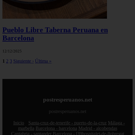
Pueblo Libre Taberna Peruana en
Barcelona
12/12/2025
1
2
3
Siguiente ›
Última »
postresperuanos.net
postresperuanos.net
Inicio
Santa-cruz-de-tenerife - puerto-de-la-cruz
Málaga -
marbella
Barcelona - barcelona
Madrid - alcobendas
Cantabria - santander
Barcelona - l39hospitalet-de-llobregat