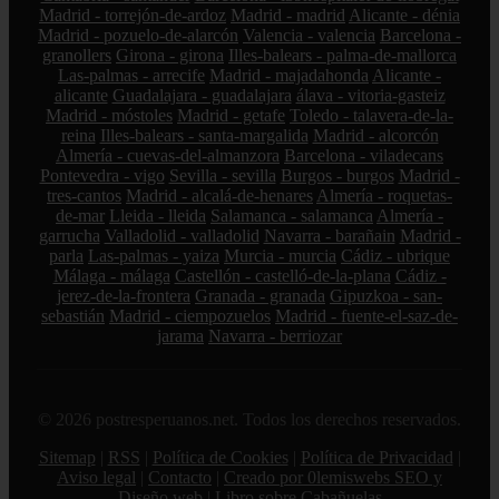
Madrid - torrejón-de-ardoz
Madrid - madrid
Alicante - dénia
Madrid - pozuelo-de-alarcón
Valencia - valencia
Barcelona -
granollers
Girona - girona
Illes-balears - palma-de-mallorca
Las-palmas - arrecife
Madrid - majadahonda
Alicante -
alicante
Guadalajara - guadalajara
álava - vitoria-gasteiz
Madrid - móstoles
Madrid - getafe
Toledo - talavera-de-la-
reina
Illes-balears - santa-margalida
Madrid - alcorcón
Almería - cuevas-del-almanzora
Barcelona - viladecans
Pontevedra - vigo
Sevilla - sevilla
Burgos - burgos
Madrid -
tres-cantos
Madrid - alcalá-de-henares
Almería - roquetas-
de-mar
Lleida - lleida
Salamanca - salamanca
Almería -
garrucha
Valladolid - valladolid
Navarra - barañain
Madrid -
parla
Las-palmas - yaiza
Murcia - murcia
Cádiz - ubrique
Málaga - málaga
Castellón - castelló-de-la-plana
Cádiz -
jerez-de-la-frontera
Granada - granada
Gipuzkoa - san-
sebastián
Madrid - ciempozuelos
Madrid - fuente-el-saz-de-
jarama
Navarra - berriozar
© 2026 postresperuanos.net. Todos los derechos reservados.
Sitemap
|
RSS
|
Política de Cookies
|
Política de Privacidad
|
Aviso legal
|
Contacto
|
Creado por 0lemiswebs SEO y
Diseño web
|
Libro sobre Cabañuelas