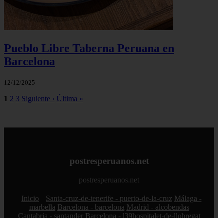
Pueblo Libre Taberna Peruana en
Barcelona
12/12/2025
1
2
3
Siguiente ›
Última »
postresperuanos.net
postresperuanos.net
Inicio
Santa-cruz-de-tenerife - puerto-de-la-cruz
Málaga -
marbella
Barcelona - barcelona
Madrid - alcobendas
Cantabria - santander
Barcelona - l39hospitalet-de-llobregat