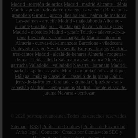
Madrid - torrejón-de-ardoz
Madrid - madrid
Alicante - dénia
Madrid - pozuelo-de-alarcón
Valencia - valencia
Barcelona -
granollers
Girona - girona
Illes-balears - palma-de-mallorca
Las-palmas - arrecife
Madrid - majadahonda
Alicante -
alicante
Guadalajara - guadalajara
álava - vitoria-gasteiz
Madrid - móstoles
Madrid - getafe
Toledo - talavera-de-la-
reina
Illes-balears - santa-margalida
Madrid - alcorcón
Almería - cuevas-del-almanzora
Barcelona - viladecans
Pontevedra - vigo
Sevilla - sevilla
Burgos - burgos
Madrid -
tres-cantos
Madrid - alcalá-de-henares
Almería - roquetas-
de-mar
Lleida - lleida
Salamanca - salamanca
Almería -
garrucha
Valladolid - valladolid
Navarra - barañain
Madrid -
parla
Las-palmas - yaiza
Murcia - murcia
Cádiz - ubrique
Málaga - málaga
Castellón - castelló-de-la-plana
Cádiz -
jerez-de-la-frontera
Granada - granada
Gipuzkoa - san-
sebastián
Madrid - ciempozuelos
Madrid - fuente-el-saz-de-
jarama
Navarra - berriozar
© 2026 postresperuanos.net. Todos los derechos reservados.
Sitemap
|
RSS
|
Política de Cookies
|
Política de Privacidad
|
Aviso legal
|
Contacto
|
Creado por 0lemiswebs SEO y
Diseño web
|
Libro sobre Cabañuelas