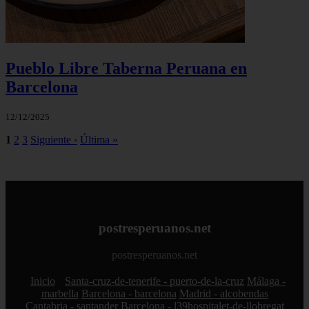
Pueblo Libre Taberna Peruana en
Barcelona
12/12/2025
1
2
3
Siguiente ›
Última »
postresperuanos.net
postresperuanos.net
Inicio
Santa-cruz-de-tenerife - puerto-de-la-cruz
Málaga -
marbella
Barcelona - barcelona
Madrid - alcobendas
Cantabria - santander
Barcelona - l39hospitalet-de-llobregat