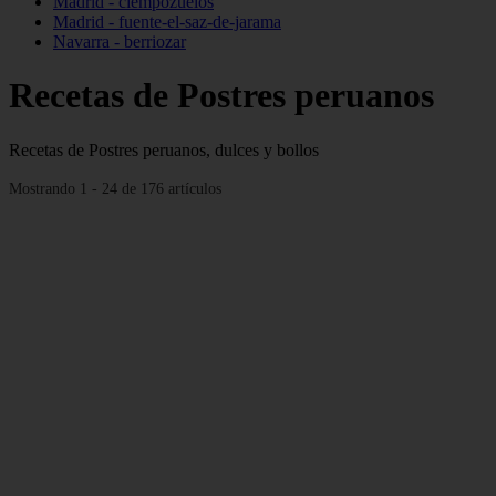
Madrid - ciempozuelos
Madrid - fuente-el-saz-de-jarama
Navarra - berriozar
Recetas de Postres peruanos
Recetas de Postres peruanos, dulces y bollos
Mostrando 1 - 24 de 176 artículos