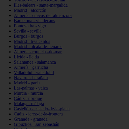
Illes-balears - santa-margalida
Madrid - alcorcón
Almería - cuevas-del-almanzora
Barcelona - viladecans
Pontevedra - vigo
Sevilla - sevilla
Burgos - burgos
Madrid - tres-cantos
Madrid - alcalá-de-henares
Almería - roquetas-de-mar
Lleida - lleida
Salamanca - salamanca
Almería - garrucha
Valladolid - valladolid
Navarra - barañain
Madrid - parla
Las-palmas - yaiza
Murcia - murcia
Cádiz - ubrique
Málaga - málaga
Castellón - castelló-de-la-plana
Cádiz - jerez-de-la-frontera
Granada - granada
Gipuzkoa - san-sebastián