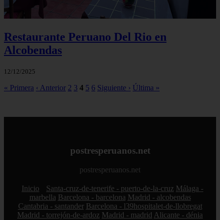
Restaurante Peruano Del Rio en
Alcobendas
12/12/2025
« Primera
‹ Anterior
2
3
4
5
6
Siguiente ›
Última »
postresperuanos.net
postresperuanos.net
Inicio
Santa-cruz-de-tenerife - puerto-de-la-cruz
Málaga -
marbella
Barcelona - barcelona
Madrid - alcobendas
Cantabria - santander
Barcelona - l39hospitalet-de-llobregat
Madrid - torrejón-de-ardoz
Madrid - madrid
Alicante - dénia