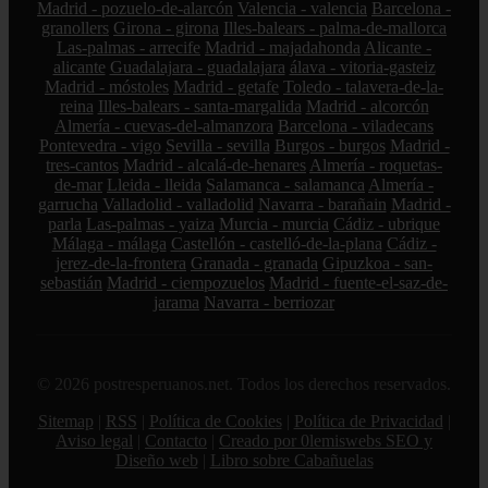
Madrid - pozuelo-de-alarcón
Valencia - valencia
Barcelona -
granollers
Girona - girona
Illes-balears - palma-de-mallorca
Las-palmas - arrecife
Madrid - majadahonda
Alicante -
alicante
Guadalajara - guadalajara
álava - vitoria-gasteiz
Madrid - móstoles
Madrid - getafe
Toledo - talavera-de-la-
reina
Illes-balears - santa-margalida
Madrid - alcorcón
Almería - cuevas-del-almanzora
Barcelona - viladecans
Pontevedra - vigo
Sevilla - sevilla
Burgos - burgos
Madrid -
tres-cantos
Madrid - alcalá-de-henares
Almería - roquetas-
de-mar
Lleida - lleida
Salamanca - salamanca
Almería -
garrucha
Valladolid - valladolid
Navarra - barañain
Madrid -
parla
Las-palmas - yaiza
Murcia - murcia
Cádiz - ubrique
Málaga - málaga
Castellón - castelló-de-la-plana
Cádiz -
jerez-de-la-frontera
Granada - granada
Gipuzkoa - san-
sebastián
Madrid - ciempozuelos
Madrid - fuente-el-saz-de-
jarama
Navarra - berriozar
© 2026 postresperuanos.net. Todos los derechos reservados.
Sitemap
|
RSS
|
Política de Cookies
|
Política de Privacidad
|
Aviso legal
|
Contacto
|
Creado por 0lemiswebs SEO y
Diseño web
|
Libro sobre Cabañuelas