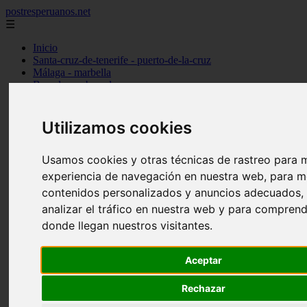
postresperuanos.net
☰
Inicio
Santa-cruz-de-tenerife - puerto-de-la-cruz
Málaga - marbella
Barcelona - barcelona
Madrid - alcobendas
Cantabria - santander
Barcelona - l39hospitalet-de-llobregat
Utilizamos cookies
Madrid - torrejón-de-ardoz
Madrid - madrid
Usamos cookies y otras técnicas de rastreo para m
Alicante - dénia
Madrid - pozuelo-de-alarcón
experiencia de navegación en nuestra web, para m
Valencia - valencia
contenidos personalizados y anuncios adecuados,
Barcelona - granollers
analizar el tráfico en nuestra web y para compren
Girona - girona
Illes-balears - palma-de-mallorca
donde llegan nuestros visitantes.
Las-palmas - arrecife
Madrid - majadahonda
Alicante - alicante
Aceptar
Guadalajara - guadalajara
álava - vitoria-gasteiz
Rechazar
Madrid - móstoles
Madrid - getafe