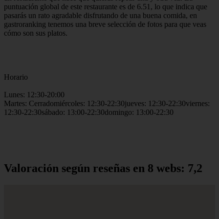
puntuación global de este restaurante es de 6.51, lo que indica que
pasarás un rato agradable disfrutando de una buena comida, en
gastroranking tenemos una breve selección de fotos para que veas
cómo son sus platos.
Horario
Lunes: 12:30-20:00
Martes: Cerradomiércoles: 12:30-22:30jueves: 12:30-22:30viernes:
12:30-22:30sábado: 13:00-22:30domingo: 13:00-22:30
Valoración según reseñas en 8 webs: 7,2