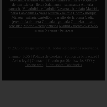
tres-cantos
Madrid - alcalá-de-henares
Almería - roquetas-
de-mar
Lleida - lleida
Salamanca - salamanca
Almería -
garrucha
Valladolid - valladolid
Navarra - barañain
Madrid -
parla
Las-palmas - yaiza
Murcia - murcia
Cádiz - ubrique
Málaga - málaga
Castellón - castelló-de-la-plana
Cádiz -
jerez-de-la-frontera
Granada - granada
Gipuzkoa - san-
sebastián
Madrid - ciempozuelos
Madrid - fuente-el-saz-de-
jarama
Navarra - berriozar
© 2026 postresperuanos.net. Todos los derechos reservados.
Sitemap
|
RSS
|
Política de Cookies
|
Política de Privacidad
|
Aviso legal
|
Contacto
|
Creado por 0lemiswebs SEO y
Diseño web
|
Libro sobre Cabañuelas