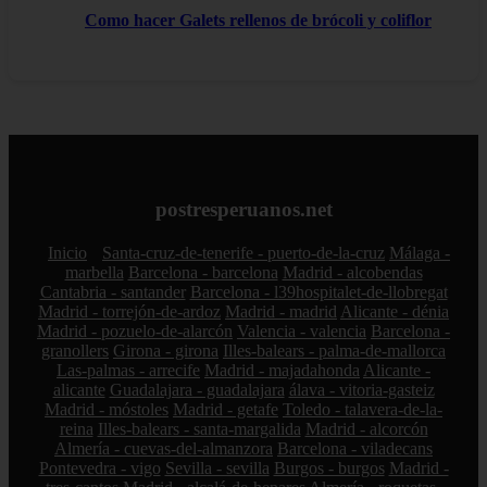
Como hacer Galets rellenos de brócoli y coliflor
postresperuanos.net
Inicio
Santa-cruz-de-tenerife - puerto-de-la-cruz
Málaga -
marbella
Barcelona - barcelona
Madrid - alcobendas
Cantabria - santander
Barcelona - l39hospitalet-de-llobregat
Madrid - torrejón-de-ardoz
Madrid - madrid
Alicante - dénia
Madrid - pozuelo-de-alarcón
Valencia - valencia
Barcelona -
granollers
Girona - girona
Illes-balears - palma-de-mallorca
Las-palmas - arrecife
Madrid - majadahonda
Alicante -
alicante
Guadalajara - guadalajara
álava - vitoria-gasteiz
Madrid - móstoles
Madrid - getafe
Toledo - talavera-de-la-
reina
Illes-balears - santa-margalida
Madrid - alcorcón
Almería - cuevas-del-almanzora
Barcelona - viladecans
Pontevedra - vigo
Sevilla - sevilla
Burgos - burgos
Madrid -