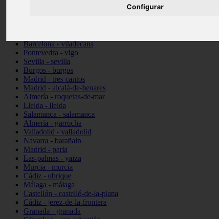
Configurar
Toledo - talavera-de-la-reina
Illes-balears - santa-margalida
Madrid - alcorcón
Almería - cuevas-del-almanzora
Barcelona - viladecans
Pontevedra - vigo
Sevilla - sevilla
Burgos - burgos
Madrid - tres-cantos
Madrid - alcalá-de-henares
Almería - roquetas-de-mar
Lleida - lleida
Salamanca - salamanca
Almería - garrucha
Valladolid - valladolid
Navarra - barañain
Madrid - parla
Las-palmas - yaiza
Murcia - murcia
Cádiz - ubrique
Málaga - málaga
Castellón - castelló-de-la-plana
Cádiz - jerez-de-la-frontera
Granada - granada