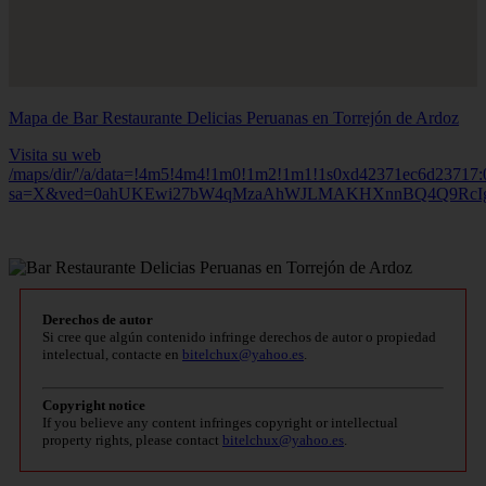
Mapa de Bar Restaurante Delicias Peruanas en Torrejón de Ardoz
Visita su web
/maps/dir/'/a/data=!4m5!4m4!1m0!1m2!1m1!1s0xd42371ec6d23717
sa=X&ved=0ahUKEwi27bW4qMzaAhWJLMAKHXnnBQ4Q9Rc
Derechos de autor
Si cree que algún contenido infringe derechos de autor o propiedad
intelectual, contacte en
bitelchux@yahoo.es
.
Copyright notice
If you believe any content infringes copyright or intellectual
property rights, please contact
bitelchux@yahoo.es
.