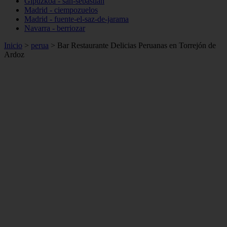
Gipuzkoa - san-sebastián
Madrid - ciempozuelos
Madrid - fuente-el-saz-de-jarama
Navarra - berriozar
Inicio
>
perua
>
Bar Restaurante Delicias Peruanas en Torrejón de
Ardoz