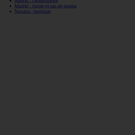
Madrid - ciempozuelos
Madrid - fuente-el-saz-de-jarama
Navarra - berriozar