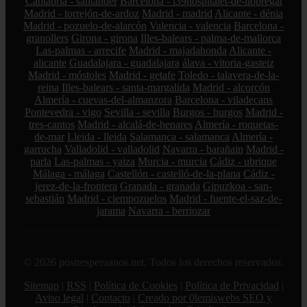
Cantabria - santander
Barcelona - l39hospitalet-de-llobregat
Madrid - torrejón-de-ardoz
Madrid - madrid
Alicante - dénia
Madrid - pozuelo-de-alarcón
Valencia - valencia
Barcelona -
granollers
Girona - girona
Illes-balears - palma-de-mallorca
Las-palmas - arrecife
Madrid - majadahonda
Alicante -
alicante
Guadalajara - guadalajara
álava - vitoria-gasteiz
Madrid - móstoles
Madrid - getafe
Toledo - talavera-de-la-
reina
Illes-balears - santa-margalida
Madrid - alcorcón
Almería - cuevas-del-almanzora
Barcelona - viladecans
Pontevedra - vigo
Sevilla - sevilla
Burgos - burgos
Madrid -
tres-cantos
Madrid - alcalá-de-henares
Almería - roquetas-
de-mar
Lleida - lleida
Salamanca - salamanca
Almería -
garrucha
Valladolid - valladolid
Navarra - barañain
Madrid -
parla
Las-palmas - yaiza
Murcia - murcia
Cádiz - ubrique
Málaga - málaga
Castellón - castelló-de-la-plana
Cádiz -
jerez-de-la-frontera
Granada - granada
Gipuzkoa - san-
sebastián
Madrid - ciempozuelos
Madrid - fuente-el-saz-de-
jarama
Navarra - berriozar
© 2026 postresperuanos.net. Todos los derechos reservados.
Sitemap
|
RSS
|
Política de Cookies
|
Política de Privacidad
|
Aviso legal
|
Contacto
|
Creado por 0lemiswebs SEO y