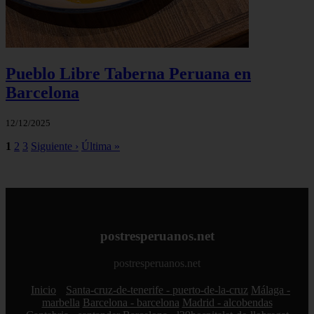
Pueblo Libre Taberna Peruana en
Barcelona
12/12/2025
1
2
3
Siguiente ›
Última »
postresperuanos.net
postresperuanos.net
Inicio
Santa-cruz-de-tenerife - puerto-de-la-cruz
Málaga -
marbella
Barcelona - barcelona
Madrid - alcobendas