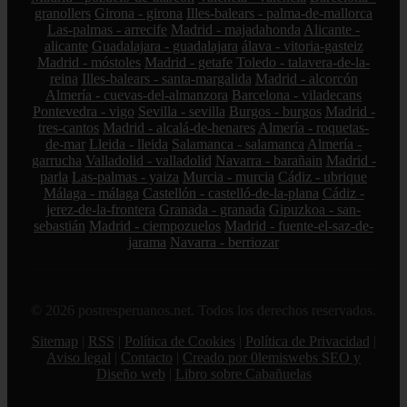
granollers
Girona - girona
Illes-balears - palma-de-mallorca
Las-palmas - arrecife
Madrid - majadahonda
Alicante -
alicante
Guadalajara - guadalajara
álava - vitoria-gasteiz
Madrid - móstoles
Madrid - getafe
Toledo - talavera-de-la-
reina
Illes-balears - santa-margalida
Madrid - alcorcón
Almería - cuevas-del-almanzora
Barcelona - viladecans
Pontevedra - vigo
Sevilla - sevilla
Burgos - burgos
Madrid -
tres-cantos
Madrid - alcalá-de-henares
Almería - roquetas-
de-mar
Lleida - lleida
Salamanca - salamanca
Almería -
garrucha
Valladolid - valladolid
Navarra - barañain
Madrid -
parla
Las-palmas - yaiza
Murcia - murcia
Cádiz - ubrique
Málaga - málaga
Castellón - castelló-de-la-plana
Cádiz -
jerez-de-la-frontera
Granada - granada
Gipuzkoa - san-
sebastián
Madrid - ciempozuelos
Madrid - fuente-el-saz-de-
jarama
Navarra - berriozar
© 2026 postresperuanos.net. Todos los derechos reservados.
Sitemap
|
RSS
|
Política de Cookies
|
Política de Privacidad
|
Aviso legal
|
Contacto
|
Creado por 0lemiswebs SEO y
Diseño web
|
Libro sobre Cabañuelas