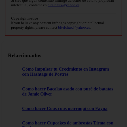
Si cree que algún contenido infringe derechos de autor o propiedad
intelectual, contacte en
bitelchux@yahoo.es
.
Copyright notice
If you believe any content infringes copyright or intellectual
property rights, please contact
bitelchux@yahoo.es
.
Relaccionados
Cómo Impulsar tu Crecimiento en Instagram
con Hashtags de Postres
Como hacer Bacalao asado con puré de batatas
de Jamie Oliver
Como hacer Cous-cous marroquí con Fayna
Como hacer Cupcakes de ambrosías Tirma con