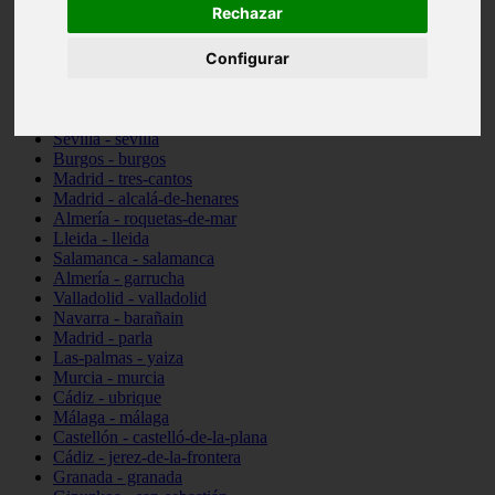
Rechazar
Toledo - talavera-de-la-reina
Illes-balears - santa-margalida
Configurar
Madrid - alcorcón
Almería - cuevas-del-almanzora
Barcelona - viladecans
Pontevedra - vigo
Sevilla - sevilla
Burgos - burgos
Madrid - tres-cantos
Madrid - alcalá-de-henares
Almería - roquetas-de-mar
Lleida - lleida
Salamanca - salamanca
Almería - garrucha
Valladolid - valladolid
Navarra - barañain
Madrid - parla
Las-palmas - yaiza
Murcia - murcia
Cádiz - ubrique
Málaga - málaga
Castellón - castelló-de-la-plana
Cádiz - jerez-de-la-frontera
Granada - granada