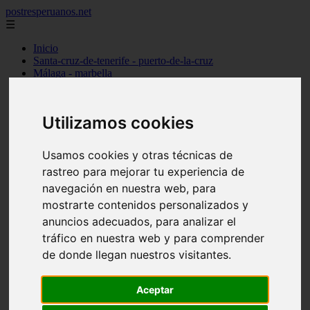
postresperuanos.net
☰
Inicio
Santa-cruz-de-tenerife - puerto-de-la-cruz
Málaga - marbella
Barcelona - barcelona
Madrid - alcobendas
Cantabria - santander
Utilizamos cookies
Barcelona - l39hospitalet-de-llobregat
Madrid - torrejón-de-ardoz
Madrid - madrid
Usamos cookies y otras técnicas de
Alicante - dénia
rastreo para mejorar tu experiencia de
Madrid - pozuelo-de-alarcón
Valencia - valencia
navegación en nuestra web, para
Barcelona - granollers
mostrarte contenidos personalizados y
Girona - girona
anuncios adecuados, para analizar el
Illes-balears - palma-de-mallorca
Las-palmas - arrecife
tráfico en nuestra web y para comprender
Madrid - majadahonda
de donde llegan nuestros visitantes.
Alicante - alicante
Guadalajara - guadalajara
álava - vitoria-gasteiz
Aceptar
Madrid - móstoles
Madrid - getafe