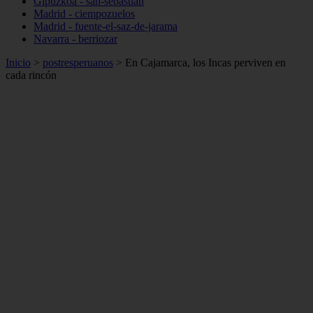
Gipuzkoa - san-sebastián
Madrid - ciempozuelos
Madrid - fuente-el-saz-de-jarama
Navarra - berriozar
Inicio
>
postresperuanos
>
En Cajamarca, los Incas perviven en
cada rincón