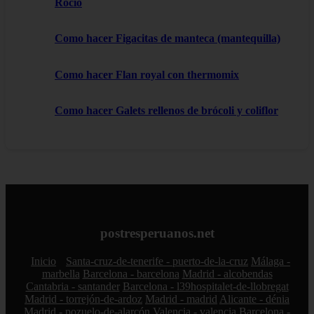
Rocio
Como hacer Figacitas de manteca (mantequilla)
Como hacer Flan royal con thermomix
Como hacer Galets rellenos de brócoli y coliflor
postresperuanos.net
Inicio
Santa-cruz-de-tenerife - puerto-de-la-cruz
Málaga -
marbella
Barcelona - barcelona
Madrid - alcobendas
Cantabria - santander
Barcelona - l39hospitalet-de-llobregat
Madrid - torrejón-de-ardoz
Madrid - madrid
Alicante - dénia
Madrid - pozuelo-de-alarcón
Valencia - valencia
Barcelona -