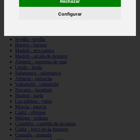
Rechazar
Toledo - talavera-de-la-reina
Illes-balears - santa-margalida
Configurar
Madrid - alcorcón
Almería - cuevas-del-almanzora
Barcelona - viladecans
Pontevedra - vigo
Sevilla - sevilla
Burgos - burgos
Madrid - tres-cantos
Madrid - alcalá-de-henares
Almería - roquetas-de-mar
Lleida - lleida
Salamanca - salamanca
Almería - garrucha
Valladolid - valladolid
Navarra - barañain
Madrid - parla
Las-palmas - yaiza
Murcia - murcia
Cádiz - ubrique
Málaga - málaga
Castellón - castelló-de-la-plana
Cádiz - jerez-de-la-frontera
Granada - granada