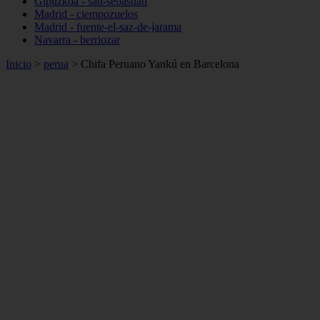
Gipuzkoa - san-sebastián
Madrid - ciempozuelos
Madrid - fuente-el-saz-de-jarama
Navarra - berriozar
Inicio
>
perua
>
Chifa Peruano Yankú en Barcelona