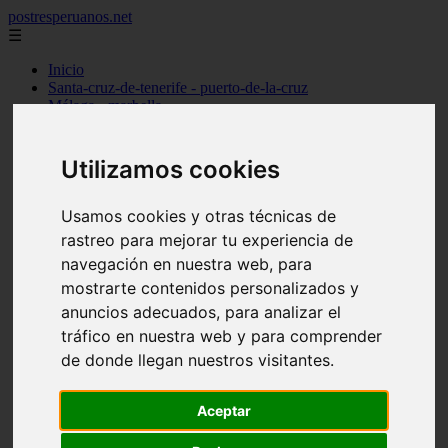
postresperuanos.net
☰
Inicio
Santa-cruz-de-tenerife - puerto-de-la-cruz
Málaga - marbella
Barcelona - barcelona
Madrid - alcobendas
Cantabria - santander
Utilizamos cookies
Barcelona - l39hospitalet-de-llobregat
Madrid - torrejón-de-ardoz
Madrid - madrid
Usamos cookies y otras técnicas de
Alicante - dénia
rastreo para mejorar tu experiencia de
Madrid - pozuelo-de-alarcón
navegación en nuestra web, para
Valencia - valencia
Barcelona - granollers
mostrarte contenidos personalizados y
Girona - girona
anuncios adecuados, para analizar el
Illes-balears - palma-de-mallorca
tráfico en nuestra web y para comprender
Las-palmas - arrecife
Madrid - majadahonda
de donde llegan nuestros visitantes.
Alicante - alicante
Guadalajara - guadalajara
Aceptar
álava - vitoria-gasteiz
Madrid - móstoles
Madrid - getafe