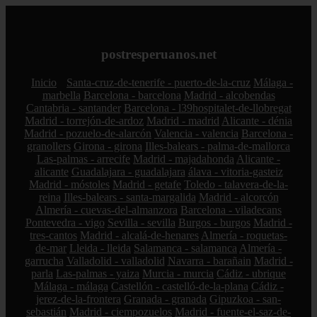
postresperuanos.net
Inicio
Santa-cruz-de-tenerife - puerto-de-la-cruz
Málaga -
marbella
Barcelona - barcelona
Madrid - alcobendas
Cantabria - santander
Barcelona - l39hospitalet-de-llobregat
Madrid - torrejón-de-ardoz
Madrid - madrid
Alicante - dénia
Madrid - pozuelo-de-alarcón
Valencia - valencia
Barcelona -
granollers
Girona - girona
Illes-balears - palma-de-mallorca
Las-palmas - arrecife
Madrid - majadahonda
Alicante -
alicante
Guadalajara - guadalajara
álava - vitoria-gasteiz
Madrid - móstoles
Madrid - getafe
Toledo - talavera-de-la-
reina
Illes-balears - santa-margalida
Madrid - alcorcón
Almería - cuevas-del-almanzora
Barcelona - viladecans
Pontevedra - vigo
Sevilla - sevilla
Burgos - burgos
Madrid -
tres-cantos
Madrid - alcalá-de-henares
Almería - roquetas-
de-mar
Lleida - lleida
Salamanca - salamanca
Almería -
garrucha
Valladolid - valladolid
Navarra - barañain
Madrid -
parla
Las-palmas - yaiza
Murcia - murcia
Cádiz - ubrique
Málaga - málaga
Castellón - castelló-de-la-plana
Cádiz -
jerez-de-la-frontera
Granada - granada
Gipuzkoa - san-
sebastián
Madrid - ciempozuelos
Madrid - fuente-el-saz-de-