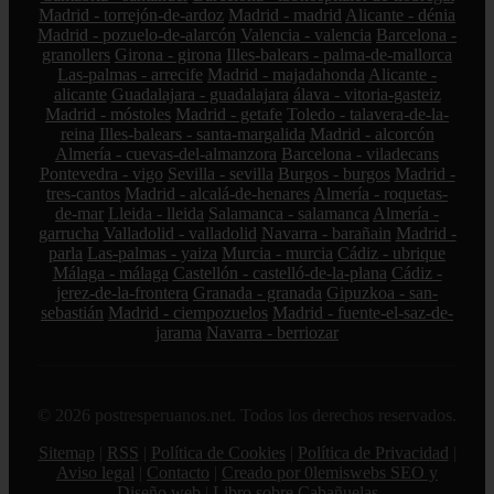
Madrid - torrejón-de-ardoz
Madrid - madrid
Alicante - dénia
Madrid - pozuelo-de-alarcón
Valencia - valencia
Barcelona -
granollers
Girona - girona
Illes-balears - palma-de-mallorca
Las-palmas - arrecife
Madrid - majadahonda
Alicante -
alicante
Guadalajara - guadalajara
álava - vitoria-gasteiz
Madrid - móstoles
Madrid - getafe
Toledo - talavera-de-la-
reina
Illes-balears - santa-margalida
Madrid - alcorcón
Almería - cuevas-del-almanzora
Barcelona - viladecans
Pontevedra - vigo
Sevilla - sevilla
Burgos - burgos
Madrid -
tres-cantos
Madrid - alcalá-de-henares
Almería - roquetas-
de-mar
Lleida - lleida
Salamanca - salamanca
Almería -
garrucha
Valladolid - valladolid
Navarra - barañain
Madrid -
parla
Las-palmas - yaiza
Murcia - murcia
Cádiz - ubrique
Málaga - málaga
Castellón - castelló-de-la-plana
Cádiz -
jerez-de-la-frontera
Granada - granada
Gipuzkoa - san-
sebastián
Madrid - ciempozuelos
Madrid - fuente-el-saz-de-
jarama
Navarra - berriozar
© 2026 postresperuanos.net. Todos los derechos reservados.
Sitemap
|
RSS
|
Política de Cookies
|
Política de Privacidad
|
Aviso legal
|
Contacto
|
Creado por 0lemiswebs SEO y
Diseño web
|
Libro sobre Cabañuelas