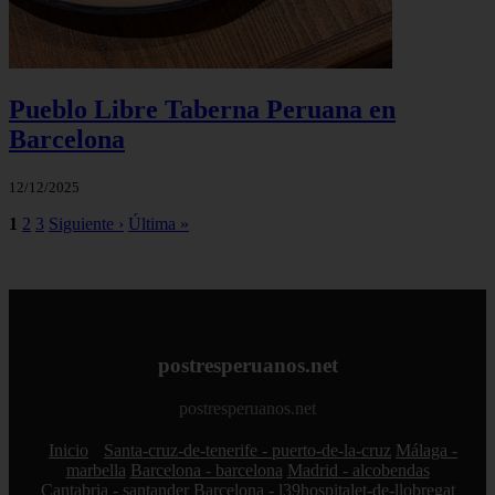
Pueblo Libre Taberna Peruana en
Barcelona
12/12/2025
1
2
3
Siguiente ›
Última »
postresperuanos.net
postresperuanos.net
Inicio
Santa-cruz-de-tenerife - puerto-de-la-cruz
Málaga -
marbella
Barcelona - barcelona
Madrid - alcobendas
Cantabria - santander
Barcelona - l39hospitalet-de-llobregat