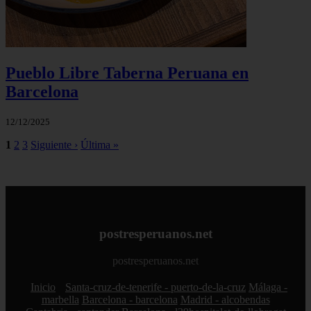
Pueblo Libre Taberna Peruana en
Barcelona
12/12/2025
1
2
3
Siguiente ›
Última »
postresperuanos.net
postresperuanos.net
Inicio
Santa-cruz-de-tenerife - puerto-de-la-cruz
Málaga -
marbella
Barcelona - barcelona
Madrid - alcobendas