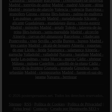
Cantabria - santander
Barcelona - l39hospitalet-de-llobregat
Madrid - torrejón-de-ardoz
Madrid - madrid
Alicante - dénia
Madrid - pozuelo-de-alarcón
Valencia - valencia
Barcelona -
granollers
Girona - girona
Illes-balears - palma-de-mallorca
Las-palmas - arrecife
Madrid - majadahonda
Alicante -
alicante
Guadalajara - guadalajara
álava - vitoria-gasteiz
Madrid - móstoles
Madrid - getafe
Toledo - talavera-de-la-
reina
Illes-balears - santa-margalida
Madrid - alcorcón
Almería - cuevas-del-almanzora
Barcelona - viladecans
Pontevedra - vigo
Sevilla - sevilla
Burgos - burgos
Madrid -
tres-cantos
Madrid - alcalá-de-henares
Almería - roquetas-
de-mar
Lleida - lleida
Salamanca - salamanca
Almería -
garrucha
Valladolid - valladolid
Navarra - barañain
Madrid -
parla
Las-palmas - yaiza
Murcia - murcia
Cádiz - ubrique
Málaga - málaga
Castellón - castelló-de-la-plana
Cádiz -
jerez-de-la-frontera
Granada - granada
Gipuzkoa - san-
sebastián
Madrid - ciempozuelos
Madrid - fuente-el-saz-de-
jarama
Navarra - berriozar
© 2026 postresperuanos.net. Todos los derechos reservados.
Sitemap
|
RSS
|
Política de Cookies
|
Política de Privacidad
|
Aviso legal
|
Contacto
|
Creado por 0lemiswebs SEO y