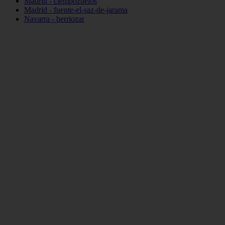
Madrid - ciempozuelos
Madrid - fuente-el-saz-de-jarama
Navarra - berriozar