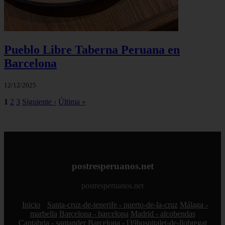
Pueblo Libre Taberna Peruana en
Barcelona
12/12/2025
1
2
3
Siguiente ›
Última »
postresperuanos.net
postresperuanos.net
Inicio
Santa-cruz-de-tenerife - puerto-de-la-cruz
Málaga -
marbella
Barcelona - barcelona
Madrid - alcobendas
Cantabria - santander
Barcelona - l39hospitalet-de-llobregat