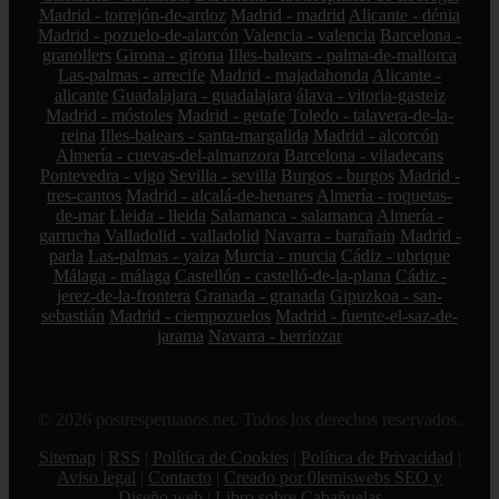
Madrid - torrejón-de-ardoz
Madrid - madrid
Alicante - dénia
Madrid - pozuelo-de-alarcón
Valencia - valencia
Barcelona -
granollers
Girona - girona
Illes-balears - palma-de-mallorca
Las-palmas - arrecife
Madrid - majadahonda
Alicante -
alicante
Guadalajara - guadalajara
álava - vitoria-gasteiz
Madrid - móstoles
Madrid - getafe
Toledo - talavera-de-la-
reina
Illes-balears - santa-margalida
Madrid - alcorcón
Almería - cuevas-del-almanzora
Barcelona - viladecans
Pontevedra - vigo
Sevilla - sevilla
Burgos - burgos
Madrid -
tres-cantos
Madrid - alcalá-de-henares
Almería - roquetas-
de-mar
Lleida - lleida
Salamanca - salamanca
Almería -
garrucha
Valladolid - valladolid
Navarra - barañain
Madrid -
parla
Las-palmas - yaiza
Murcia - murcia
Cádiz - ubrique
Málaga - málaga
Castellón - castelló-de-la-plana
Cádiz -
jerez-de-la-frontera
Granada - granada
Gipuzkoa - san-
sebastián
Madrid - ciempozuelos
Madrid - fuente-el-saz-de-
jarama
Navarra - berriozar
© 2026 postresperuanos.net. Todos los derechos reservados.
Sitemap
|
RSS
|
Política de Cookies
|
Política de Privacidad
|
Aviso legal
|
Contacto
|
Creado por 0lemiswebs SEO y
Diseño web
|
Libro sobre Cabañuelas