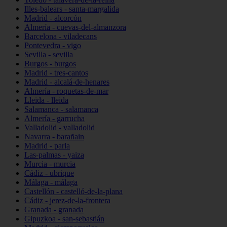
Illes-balears - santa-margalida
Madrid - alcorcón
Almería - cuevas-del-almanzora
Barcelona - viladecans
Pontevedra - vigo
Sevilla - sevilla
Burgos - burgos
Madrid - tres-cantos
Madrid - alcalá-de-henares
Almería - roquetas-de-mar
Lleida - lleida
Salamanca - salamanca
Almería - garrucha
Valladolid - valladolid
Navarra - barañain
Madrid - parla
Las-palmas - yaiza
Murcia - murcia
Cádiz - ubrique
Málaga - málaga
Castellón - castelló-de-la-plana
Cádiz - jerez-de-la-frontera
Granada - granada
Gipuzkoa - san-sebastián