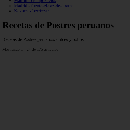
Madrid - ciempozuelos
Madrid - fuente-el-saz-de-jarama
Navarra - berriozar
Recetas de Postres peruanos
Recetas de Postres peruanos, dulces y bollos
Mostrando 1 - 24 de 176 artículos